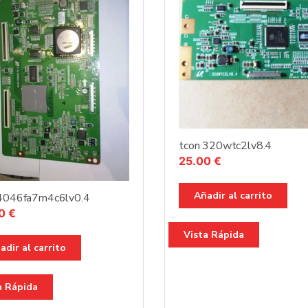
tcon 320wtc2lv8.4
25.00
€
Añadir al carrito
 4046fa7m4c6lv0.4
00
€
Vista Rápida
adir al carrito
a Rápida