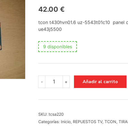
42.00
€
tcon t430hvn01.6 uz-5543t01c10 panel 
ue43j5500
9 disponibles
tcon
Añadir al carrito
-
+
t430hvn01.6
uz-
5543t01c10
panel
cy-
gj043bgab2
SKU:
tcsa220
ue43j5500
Categorías:
Inicio
,
REPUESTOS TV
,
TCON
,
TIRA
cantidad