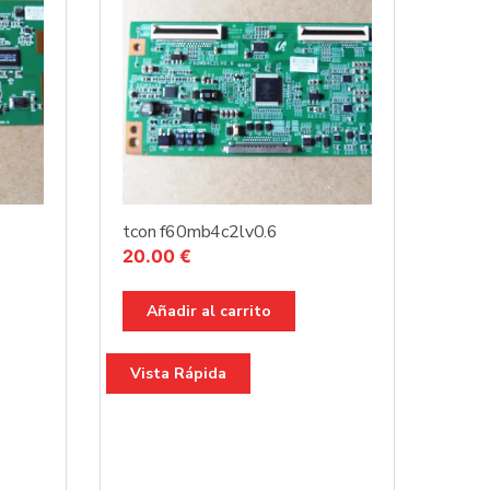
tcon f60mb4c2lv0.6
20.00
€
Añadir al carrito
Vista Rápida