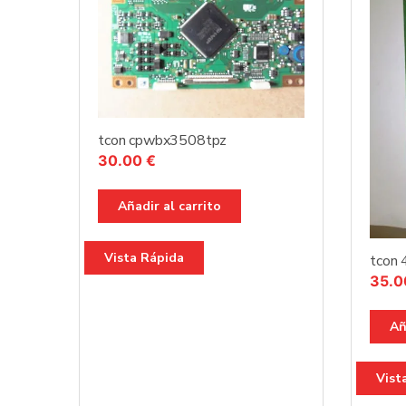
tcon cpwbx3508tpz
30.00
€
Añadir al carrito
Vista Rápida
tcon
35.
Añ
Vist