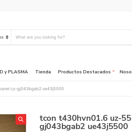
S
e
a
r
c
h
p
CD y PLASMA
Tienda
Productos Destacados
Noso
r
o
d
panel cy-gj043bgab2 ue43j5500
u
c
t
s
:
tcon t430hvn01.6 uz-55
gj043bgab2 ue43j5500