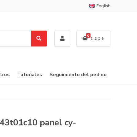
English
0
0.00
€
S
e
a
r
c
tros
Tutoriales
Seguimiento del pedido
h
43t01c10 panel cy-