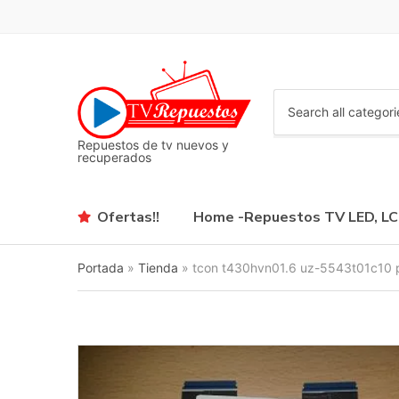
C
a
Repuestos de tv nuevos y
t
recuperados
e
g
o
Ofertas!!
Home -Repuestos TV LED, L
r
y
n
Portada
»
Tienda
»
tcon t430hvn01.6 uz-5543t01c10 
a
m
e