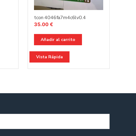
tcon 4046fa7m4c6lv0.4
35.00
€
Añadir al carrito
Vista Rápida