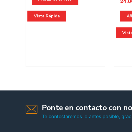
24.
Vista Rápida
Añ
Vist
Ponte en contacto con no
Te contestaremos lo antes posible, graci