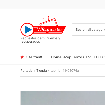
C
a
Repuestos de tv nuevos y
t
recuperados
e
g
o
Ofertas!!
Home -Repuestos TV LED, L
r
y
n
Portada
»
Tienda
»
tcon bn41-01074a
a
m
e