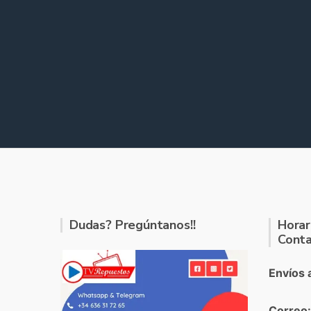
Dudas? Pregúntanos!!
Horar
Conta
Envíos 
Correo