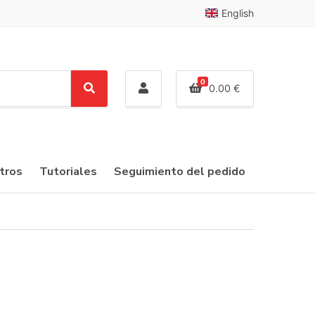
English
0
0.00
€
S
e
a
r
c
tros
Tutoriales
Seguimiento del pedido
h