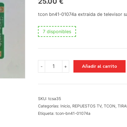
25.00
€
tcon bn41-01074a extraida de televisor
7 disponibles
tcon
Añadir al carrito
-
+
bn41-
01074a
cantidad
SKU:
tcsa35
Categorías:
Inicio
,
REPUESTOS TV
,
TCON
,
TIRA
Etiqueta:
tcon-bn41-01074a