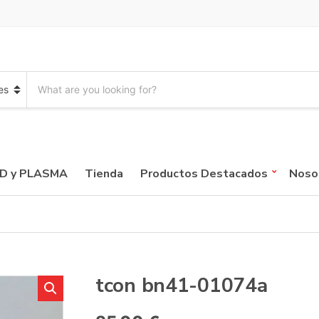
S
e
a
r
c
h
p
CD y PLASMA
Tienda
Productos Destacados
Noso
r
o
d
u
c
t
s
:
tcon bn41-01074a