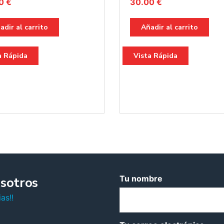
00
€
30.00
€
adir al carrito
Añadir al carrito
a Rápida
Vista Rápida
Tu nombre
sotros
as!!