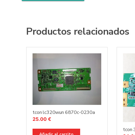
Productos relacionados
tcon lc320wun 6870c-0230a
25.00
€
tcon 
Añadir al carrito