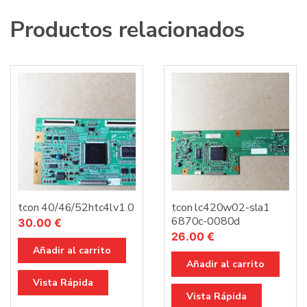
Productos relacionados
tcon 40/46/52htc4lv1.0
tcon lc420w02-sla1
6870c-0080d
30.00
€
26.00
€
Añadir al carrito
Añadir al carrito
Vista Rápida
Vista Rápida