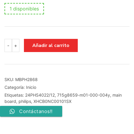
1 disponibles
MAIN
Añadir al carrito
-
+
BOARD
PHILIPS
715G8659-
M01-
000-
004Y,
SKU:
MBPH2868
XHCB0NC00101SX,
Categoría:
Inicio
24PHS4022/12
cantidad
Etiquetas:
24PHS4022/12
,
715g8659-m01-000-004y
,
main
board
,
philips
,
XHCB0NC00101SX
Contáctanos!!