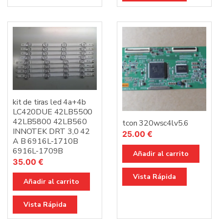
kit de tiras led 4a+4b
LC420DUE 42LB5500
42LB5800 42LB560
tcon 320wsc4lv5.6
INNOTEK DRT 3,0 42
25.00
€
A B 6916L-1710B
6916L-1709B
Añadir al carrito
35.00
€
Vista Rápida
Añadir al carrito
Vista Rápida