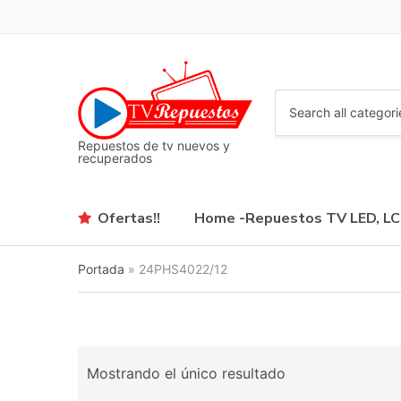
C
a
Repuestos de tv nuevos y
t
recuperados
e
g
o
Ofertas!!
Home -Repuestos TV LED, L
r
y
n
Portada
»
24PHS4022/12
a
m
e
Mostrando el único resultado