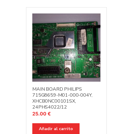
MAIN BOARD PHILIPS
715G8659-M01-000-004Y,
XHCB0NC00101SX,
24PHS4022/12
25.00
€
Añadir al carrito