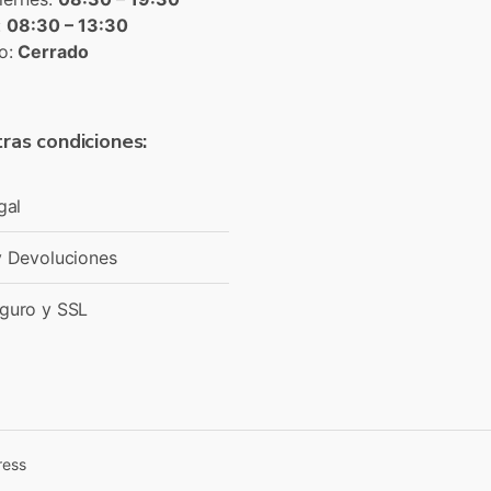
:
08:30 – 13:30
o:
Cerrado
ras condiciones:
gal
y Devoluciones
guro y SSL
ress