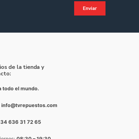
ios de la tienda y
cto:
a todo el mundo.
: info@tvrepuestos.com
+34 636 31 72 65
iernes:
08:30 – 19:30