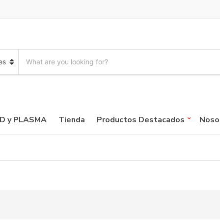
S
e
a
r
c
h
p
CD y PLASMA
Tienda
Productos Destacados
Noso
r
o
d
u
c
t
s
: