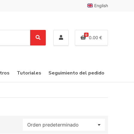
English
0
0.00
€
S
e
a
r
c
tros
Tutoriales
Seguimiento del pedido
h