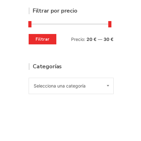
Filtrar por precio
Filtrar
Precio:
20 €
—
30 €
Precio
Precio
mínimo
máximo
Categorías
Selecciona una categoría