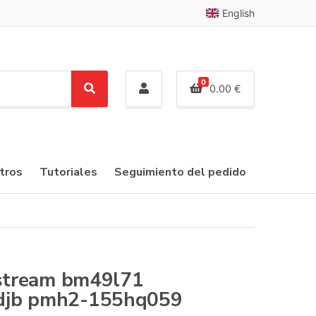
English
0
0.00
€
S
e
a
r
c
tros
Tutoriales
Seguimiento del pedido
h
 stream bm49l71
djb pmh2-155hq059