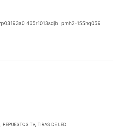
 lyp03193a0 465r1013sdjb pmh2-155hq059
o
,
REPUESTOS TV
,
TIRAS DE LED