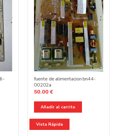
96-
fuente de alimentacion bn44-
00202a
50.00
€
Añadir al carrito
Vista Rápida