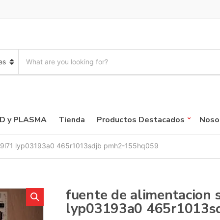
S
e
a
r
c
h
p
CD y PLASMA
Tienda
Productos Destacados
Noso
r
o
d
m49l71 lyp03193a0 465r1013sdjb pmh2-155hq059
u
c
t
s
fuente de alimentacion
:
lyp03193a0 465r1013s