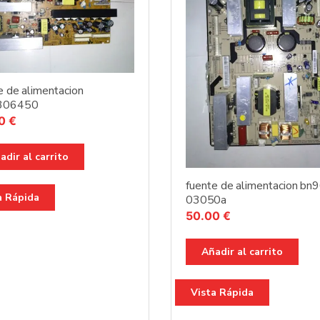
e de alimentacion
306450
00
€
adir al carrito
fuente de alimentacion bn
a Rápida
03050a
50.00
€
Añadir al carrito
Vista Rápida