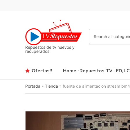
C
a
Repuestos de tv nuevos y
t
recuperados
e
g
o
Ofertas!!
Home -Repuestos TV LED, L
r
y
n
Portada
»
Tienda
»
fuente de alimentacion stream b
a
m
e