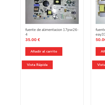
fuente de alimentacion 17pw26-
fuent
4
eay3
35.00
€
50.
Añadir al carrito
Añ
Vista Rápida
Vist