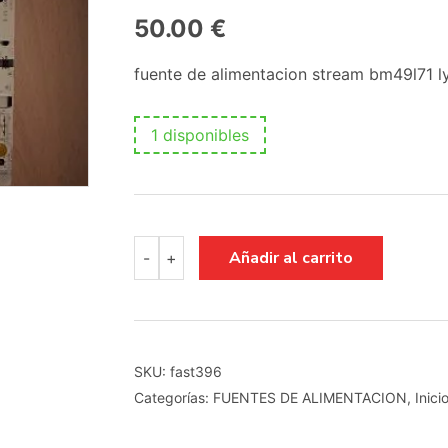
50.00
€
fuente de alimentacion stream bm49l71
1 disponibles
fuente
Añadir al carrito
-
+
de
alimentacion
stream
bm49l71
lyp03193a0
465r1013sdjb
SKU:
fast396
pmh2-
Categorías:
FUENTES DE ALIMENTACION
,
Inici
155hq059
cantidad