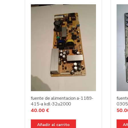
fuente de alimentacion a-1189-
fuent
415-a kdl-32u2000
0305
40.00
€
50.
Añadir al carrito
Añ