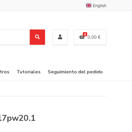
English
0
0.00
€
S
e
a
r
c
tros
Tutoriales
Seguimiento del pedido
h
 17pw20.1