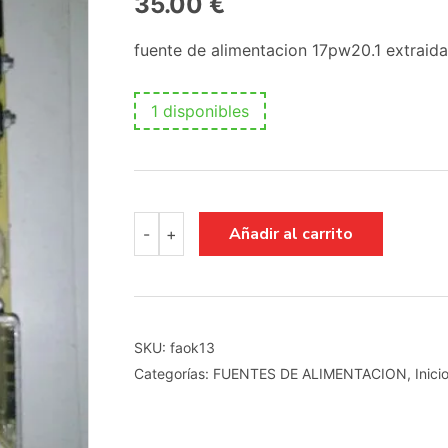
35.00
€
fuente de alimentacion 17pw20.1 extraida
1 disponibles
fuente
Añadir al carrito
-
+
de
alimentacion
17pw20.1
cantidad
SKU:
faok13
Categorías:
FUENTES DE ALIMENTACION
,
Inici