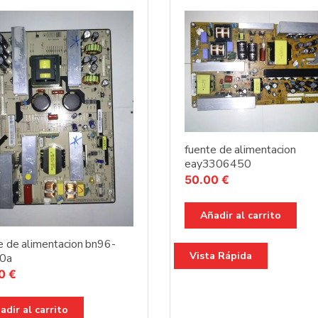
fuente de alimentacion
eay3306450
50.00
€
Añadir al carrito
e de alimentacion bn96-
Vista Rápida
0a
00
€
adir al carrito