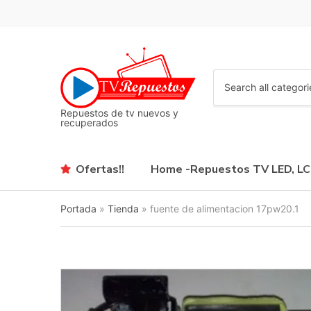
C
a
Repuestos de tv nuevos y
t
recuperados
e
g
o
Ofertas!!
Home -Repuestos TV LED, L
r
y
n
Portada
»
Tienda
»
fuente de alimentacion 17pw20.1
a
m
e