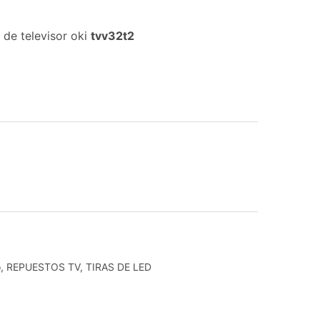
 de televisor oki
tvv32t2
o
,
REPUESTOS TV
,
TIRAS DE LED