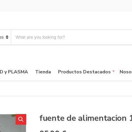
S
e
a
r
c
h
p
CD y PLASMA
Tienda
Productos Destacados
Noso
r
o
d
u
c
t
s
:
fuente de alimentacion