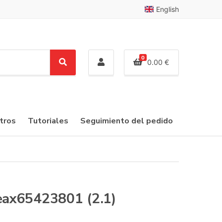
English
0
0.00
€
S
e
a
r
c
tros
Tutoriales
Seguimiento del pedido
h
 eax65423801 (2.1)