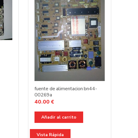
fuente de alimentacion bn44-
00269a
40.00
€
Añadir al carrito
Vista Rápida