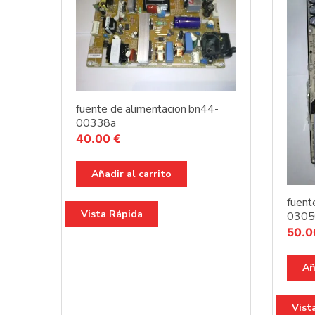
fuente de alimentacion bn44-
00338a
40.00
€
Añadir al carrito
fuent
Vista Rápida
0305
50.
Añ
Vist