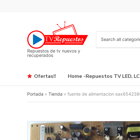
C
a
Repuestos de tv nuevos y
t
recuperados
e
g
o
Ofertas!!
Home -Repuestos TV LED, L
r
y
n
Portada
»
Tienda
»
fuente de alimentacion eax654238
a
m
e