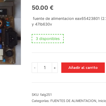
50.00
€
fuente de alimentacion eax65423801 (2.
y 47lb630v
3 disponibles
fuente
Añadir al carrito
-
+
de
alimentacion
eax65423801
(2.1)
3pcr00367b
cantidad
SKU:
falg251
Categorías:
FUENTES DE ALIMENTACION
,
Inici