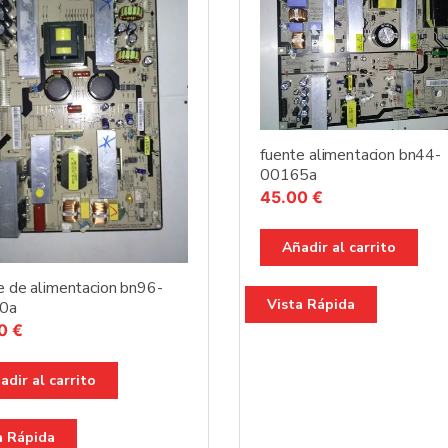
fuente alimentacion bn44-
00165a
45.00
€
Añadir al carrito
e de alimentacion bn96-
Vista Rápida
0a
00
€
adir al carrito
a Rápida