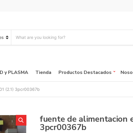
S
e
a
r
c
h
p
CD y PLASMA
Tienda
Productos Destacados
Noso
r
o
d
01 (2.1) 3pcr00367b
u
c
t
s
:
fuente de alimentacion
3pcr00367b