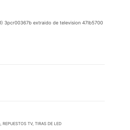
1) 3pcr00367b extraido de television 47lb5700
o
,
REPUESTOS TV
,
TIRAS DE LED