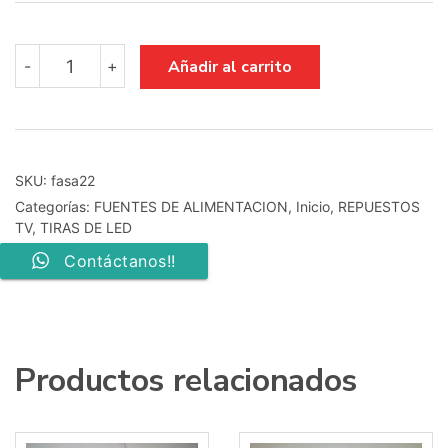
fuente
Añadir al carrito
-
+
de
alimentacion
bn44-
00202a
cantidad
SKU:
fasa22
Categorías:
FUENTES DE ALIMENTACION
,
Inicio
,
REPUESTOS
TV
,
TIRAS DE LED
Contáctanos!!
Productos relacionados