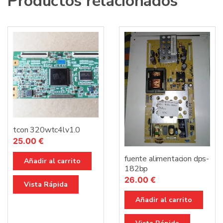
Productos relacionados
tcon 320wtc4lv1.0
25.00
€
fuente alimentacion dps-
Añadir al carrito
182bp
26.00
€
Vista Rápida
Añadir al carrito