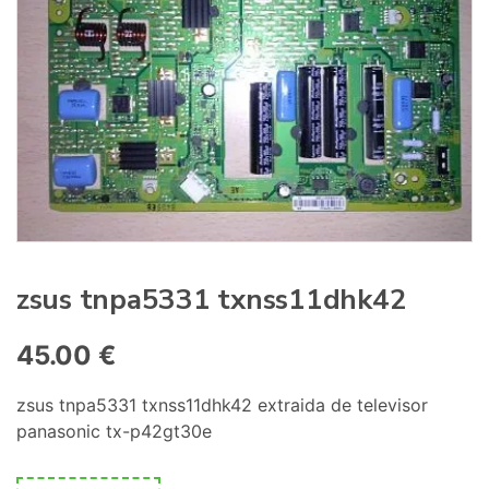
:
zsus tnpa5331 txnss11dhk42
45.00
€
zsus tnpa5331 txnss11dhk42 extraida de televisor
panasonic tx-p42gt30e