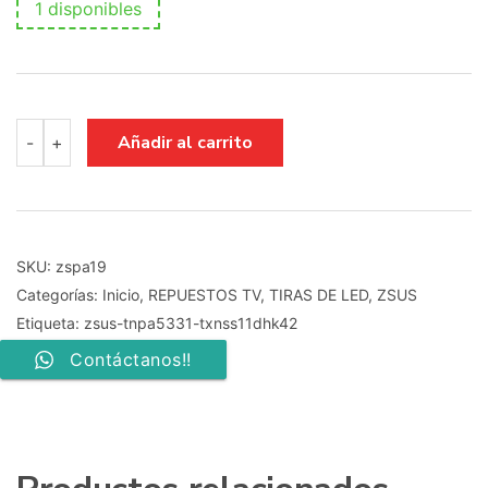
1 disponibles
zsus
Añadir al carrito
-
+
tnpa5331
txnss11dhk42
cantidad
SKU:
zspa19
Categorías:
Inicio
,
REPUESTOS TV
,
TIRAS DE LED
,
ZSUS
Etiqueta:
zsus-tnpa5331-txnss11dhk42
Contáctanos!!