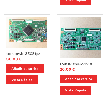
Vista Rápida
tcon cpwbx3508tpz
30.00
€
tcon f60mb4c2lv0.6
Añadir al carrito
20.00
€
Añadir al carrito
Vista Rápida
Vista Rápida