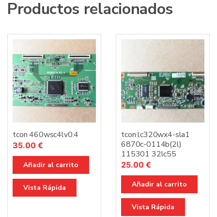
Productos relacionados
tcon 460wsc4lv0.4
tcon lc320wx4-sla1
6870c-0114b(2l)
35.00
€
115301 32lc55
25.00
€
Añadir al carrito
Añadir al carrito
Vista Rápida
Vista Rápida