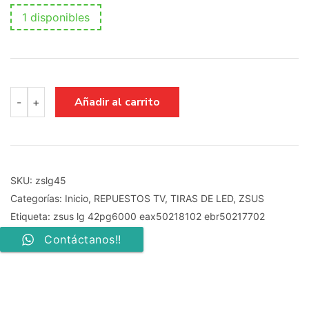
1 disponibles
zsus
Añadir al carrito
-
+
lg
42pg6000
eax50218102
ebr50217702
cantidad
SKU:
zslg45
Categorías:
Inicio
,
REPUESTOS TV
,
TIRAS DE LED
,
ZSUS
Etiqueta:
zsus lg 42pg6000 eax50218102 ebr50217702
Contáctanos!!