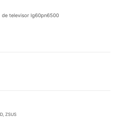
 de televisor lg60pn6500
ED
,
ZSUS