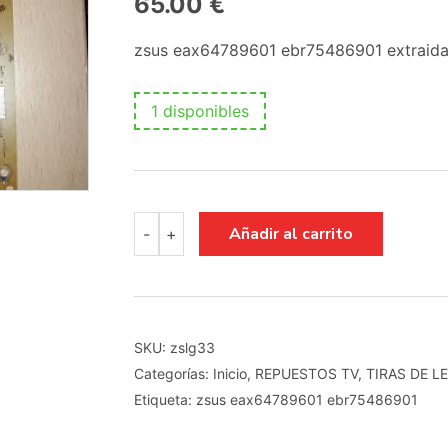
65.00
€
zsus eax64789601 ebr75486901 extraida
1 disponibles
zsus
Añadir al carrito
-
+
eax64789601
ebr75486901
cantidad
SKU:
zslg33
Categorías:
Inicio
,
REPUESTOS TV
,
TIRAS DE L
Etiqueta:
zsus eax64789601 ebr75486901