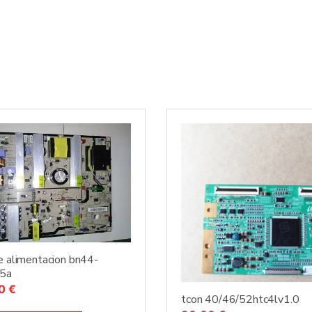
e alimentacion bn44-
5a
00
€
tcon 40/46/52htc4lv1.0