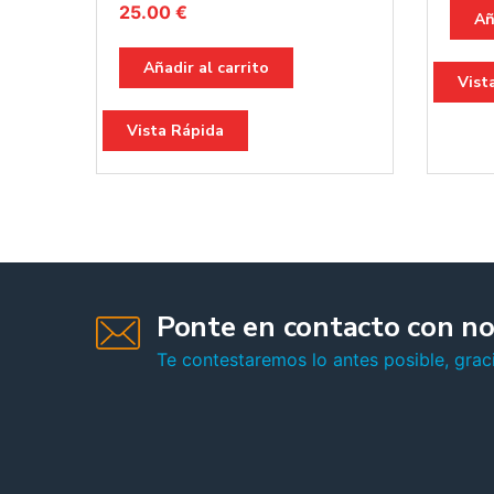
25.00
€
Añ
Añadir al carrito
Vist
Vista Rápida
Ponte en contacto con no
Te contestaremos lo antes posible, graci