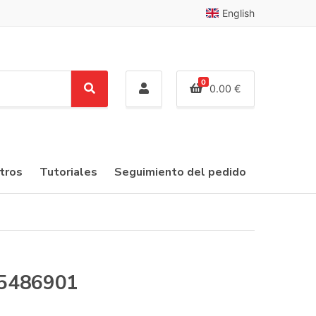
English
0
0.00
€
S
e
a
r
c
tros
Tutoriales
Seguimiento del pedido
h
75486901