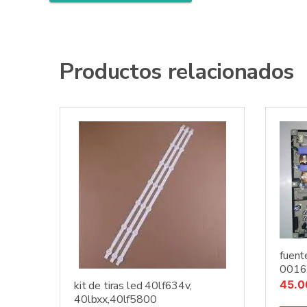
Productos relacionados
fuent
0016
45.
kit de tiras led 40lf634v,
40lbxx,40lf5800