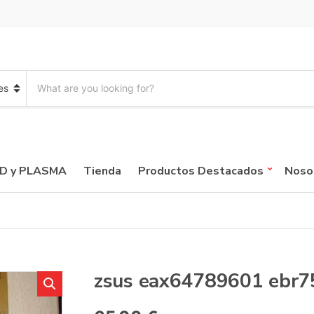
S
e
a
r
c
h
p
CD y PLASMA
Tienda
Productos Destacados
Noso
r
o
d
u
c
t
s
:
zsus eax64789601 ebr