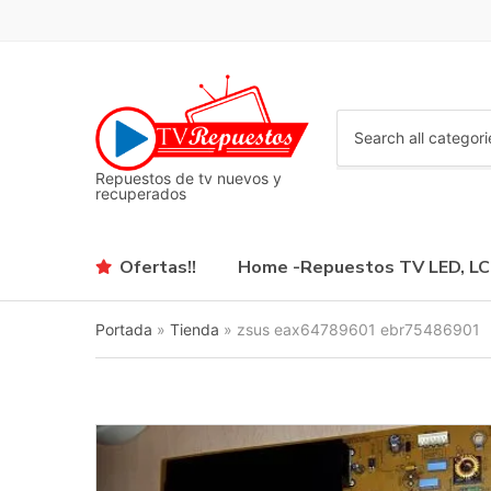
C
a
Repuestos de tv nuevos y
t
recuperados
e
g
o
Ofertas!!
Home -Repuestos TV LED, L
r
y
n
Portada
»
Tienda
»
zsus eax64789601 ebr75486901
a
m
e