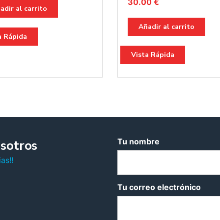
30.00
€
adir al carrito
Añadir al carrito
a Rápida
Vista Rápida
Tu nombre
sotros
as!!
Tu correo electrónico