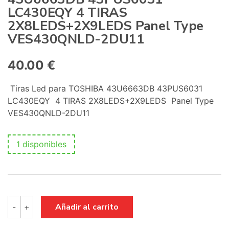
LC430EQY 4 TIRAS
2X8LEDS+2X9LEDS Panel Type
VES430QNLD-2DU11
40.00
€
Tiras Led para TOSHIBA 43U6663DB 43PUS6031
LC430EQY 4 TIRAS 2X8LEDS+2X9LEDS Panel Type
VES430QNLD-2DU11
1 disponibles
Tiras
Añadir al carrito
-
+
Led
para