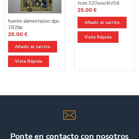
tcon 320wsc4lv5.6
25.00
€
fuente alimentacion dps-
Añadir al carrito
182bp
26.00
€
Vista Rápida
Añadir al carrito
Vista Rápida
Ponte en contacto con nosotros