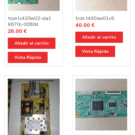
tcon lc420w02-sla1
tcon t400xw01v5
6870c-0080d
40.00
€
26.00
€
Añadir al carrito
Añadir al carrito
Vista Rápida
Vista Rápida