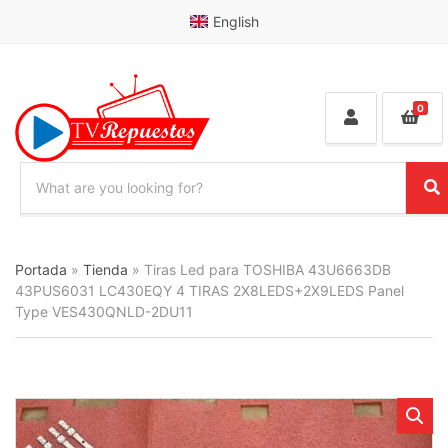
English
0
S
e
C
S
a
a
e
r
t
a
c
e
r
Portada
»
Tienda
»
Tiras Led para TOSHIBA 43U6663DB
h
g
c
p
43PUS6031 LC430EQY 4 TIRAS 2X8LEDS+2X9LEDS Panel
o
h
r
Type VES430QNLD-2DU11
r
o
y
d
n
u
a
c
m
t
e
s