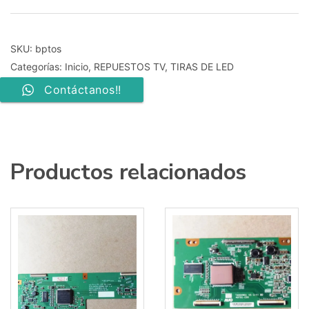
TOSHIBA
43U6663DB
43PUS6031
LC430EQY
SKU:
bptos
4
Categorías:
Inicio
,
REPUESTOS TV
,
TIRAS DE LED
TIRAS
2X8LEDS+2X9LEDS
Contáctanos!!
Panel
Type
VES430QNLD-
2DU11
cantidad
Productos relacionados