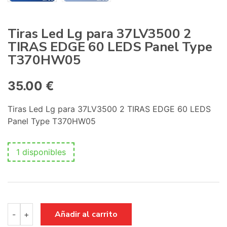
Tiras Led Lg para 37LV3500 2
TIRAS EDGE 60 LEDS Panel Type
T370HW05
35.00
€
Tiras Led Lg para 37LV3500 2 TIRAS EDGE 60 LEDS
Panel Type T370HW05
1 disponibles
Tiras
Añadir al carrito
-
+
Led