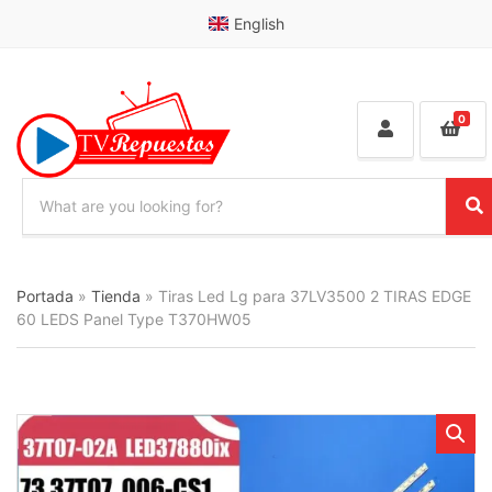
English
0
S
e
C
S
a
a
e
r
t
a
c
e
r
Portada
»
Tienda
»
Tiras Led Lg para 37LV3500 2 TIRAS EDGE
h
g
c
p
60 LEDS Panel Type T370HW05
o
h
r
r
o
y
d
n
u
a
c
m
t
e
s