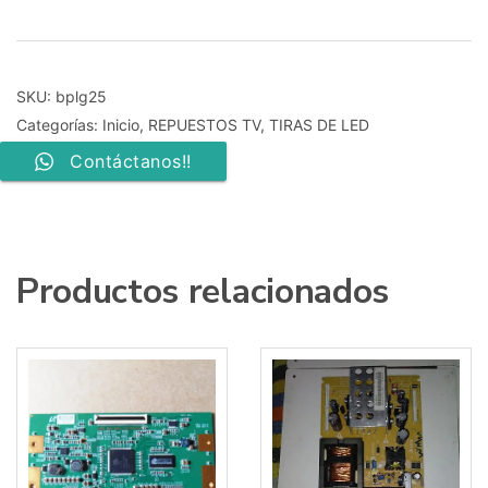
Lg
para
37LV3500
2
TIRAS
SKU:
bplg25
EDGE
Categorías:
Inicio
,
REPUESTOS TV
,
TIRAS DE LED
60
LEDS
Contáctanos!!
Panel
Type
T370HW05
cantidad
Productos relacionados