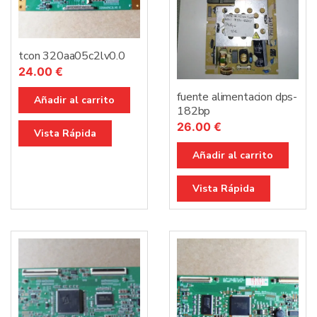
tcon 320aa05c2lv0.0
24.00
€
fuente alimentacion dps-
Añadir al carrito
182bp
26.00
€
Vista Rápida
Añadir al carrito
Vista Rápida