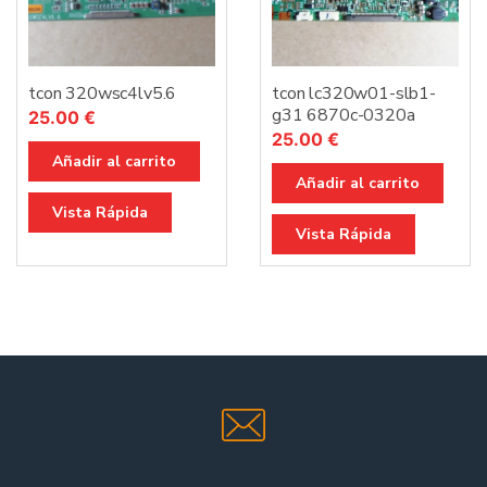
tcon 320wsc4lv5.6
tcon lc320w01-slb1-
g31 6870c-0320a
25.00
€
25.00
€
Añadir al carrito
Añadir al carrito
Vista Rápida
Vista Rápida