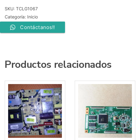
LGP1
6870C-
SKU:
TCLG1067
0514D
Categoría:
Inicio
cantidad
Contáctanos!!
Productos relacionados