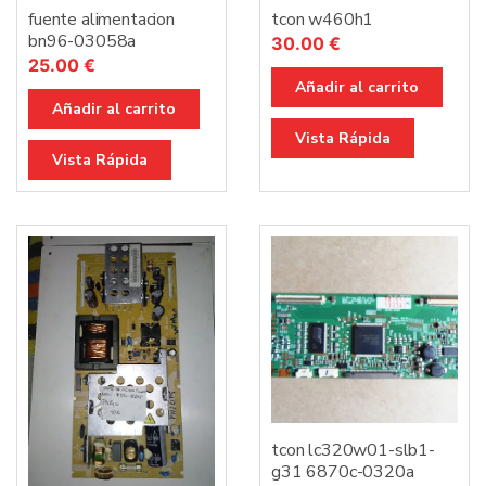
fuente alimentacion
tcon w460h1
bn96-03058a
30.00
€
25.00
€
Añadir al carrito
Añadir al carrito
Vista Rápida
Vista Rápida
tcon lc320w01-slb1-
g31 6870c-0320a