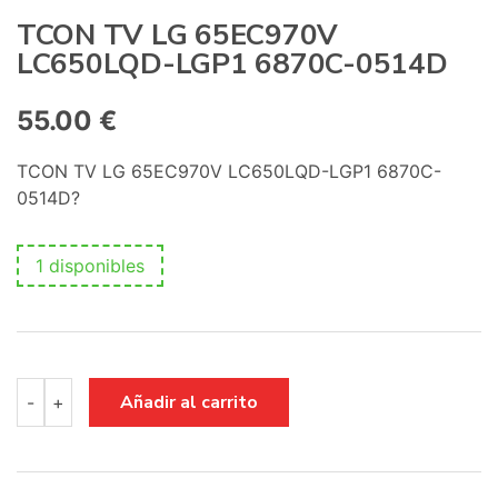
:
TCON TV LG 65EC970V
LC650LQD-LGP1 6870C-0514D
55.00
€
TCON TV LG 65EC970V LC650LQD-LGP1 6870C-
0514D?
1 disponibles
TCON
Añadir al carrito
-
+
TV
LG
65EC970V
LC650LQD-