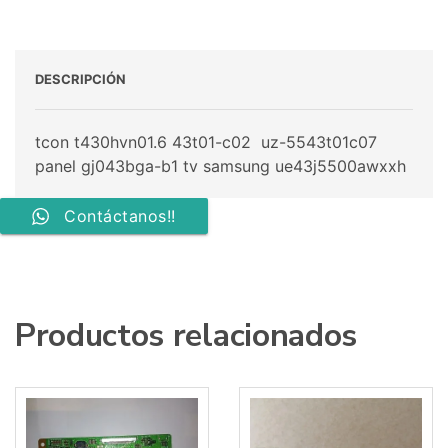
cantidad
DESCRIPCIÓN
tcon t430hvn01.6 43t01-c02 uz-5543t01c07
panel gj043bga-b1 tv samsung ue43j5500awxxh
Contáctanos!!
Productos relacionados