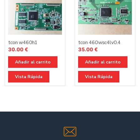
tcon w460h1
tcon 460wsc4lv0.4
30.00
€
35.00
€
Añadir al carrito
Añadir al carrito
Vista Rápida
Vista Rápida