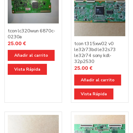
tcon lc320wun 6870c-
0230a
25.00
€
tcon t315xw02 v0
le32r73bd le32s73
le32r74 sony kdl-
Añadir al carrito
32p2530
25.00
€
Vista Rápida
Añadir al carrito
Vista Rápida