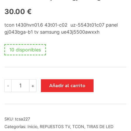
30.00
€
tcon t430hvn01.6 43t01-c02 uz-5543t01c07 panel
gj043bga-b1 tv samsung ue43j5500awxxh
10 disponibles
tcon
Añadir al carrito
-
+
t430hvn01.6
43t01-
c02
uz-
5543t01c07
panel
SKU:
tcsa227
gj043bga-
Categorías:
Inicio
,
REPUESTOS TV
,
TCON
,
TIRAS DE LED
b1