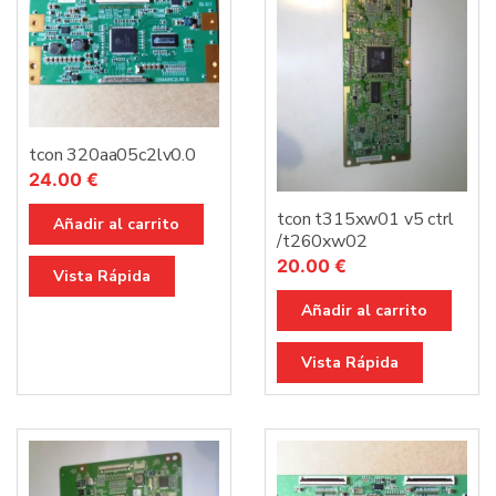
tcon 320aa05c2lv0.0
24.00
€
tcon t315xw01 v5 ctrl
Añadir al carrito
/t260xw02
20.00
€
Vista Rápida
Añadir al carrito
Vista Rápida