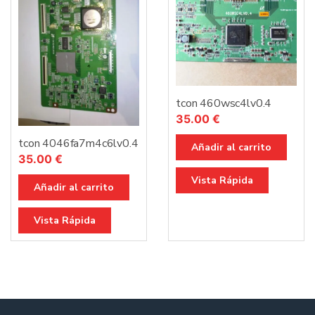
tcon 460wsc4lv0.4
35.00
€
tcon 4046fa7m4c6lv0.4
Añadir al carrito
35.00
€
Vista Rápida
Añadir al carrito
Vista Rápida