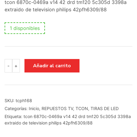
tcon 6870c-0469a v14 42 drd tm120 5c305d 3398a
extraido de television philips 42pfh6309/88
1 disponibles
tcon
Añadir al carrito
-
+
6870c-
0469a
v14
42
drd
tm120
SKU:
tcph168
5c305d
Categorías:
Inicio
,
REPUESTOS TV
,
TCON
,
TIRAS DE LED
3398a
cantidad
Etiqueta:
tcon 6870c-0469a v14 42 drd tm120 5c305d 3398a
extraido de television philips 42pfh6309/88