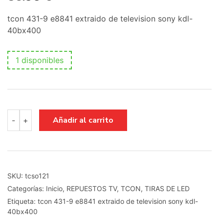
tcon 431-9 e8841 extraido de television sony kdl-
40bx400
1 disponibles
tcon
Añadir al carrito
-
+
431-
9
e8841
cantidad
SKU:
tcso121
Categorías:
Inicio
,
REPUESTOS TV
,
TCON
,
TIRAS DE LED
Etiqueta:
tcon 431-9 e8841 extraido de television sony kdl-
40bx400