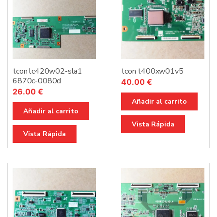
tcon lc420w02-sla1
tcon t400xw01v5
6870c-0080d
40.00
€
26.00
€
Añadir al carrito
Añadir al carrito
Vista Rápida
Vista Rápida