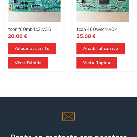
tcon f60mb4c2lv0.6
tcon 460wsc4lv0.4
20.00
€
35.00
€
Añadir al carrito
Añadir al carrito
Vista Rápida
Vista Rápida