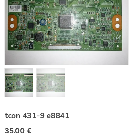
:
tcon 431-9 e8841
35.00
€