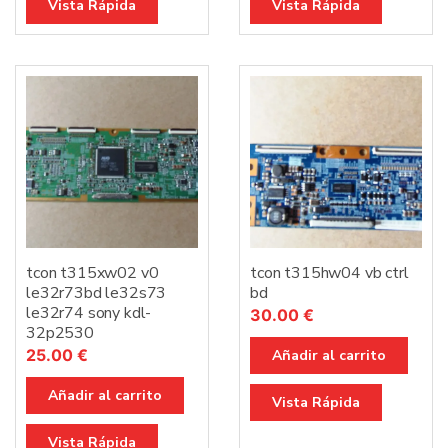
Vista Rápida
Vista Rápida
tcon t315xw02 v0
tcon t315hw04 vb ctrl
le32r73bd le32s73
bd
le32r74 sony kdl-
30.00
€
32p2530
25.00
€
Añadir al carrito
Añadir al carrito
Vista Rápida
Vista Rápida