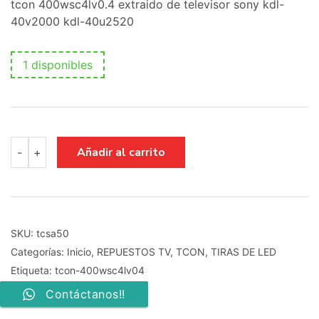
tcon 400wsc4lv0.4 extraido de televisor sony kdl-
40v2000 kdl-40u2520
1 disponibles
tcon
Añadir al carrito
-
+
400wsc4lv0.4
cantidad
SKU:
tcsa50
Categorías:
Inicio
,
REPUESTOS TV
,
TCON
,
TIRAS DE LED
Etiqueta:
tcon-400wsc4lv04
Contáctanos!!