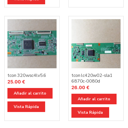
tcon 320wsc4lv5.6
tcon lc420w02-sla1
6870c-0080d
25.00
€
26.00
€
Añadir al carrito
Añadir al carrito
Vista Rápida
Vista Rápida