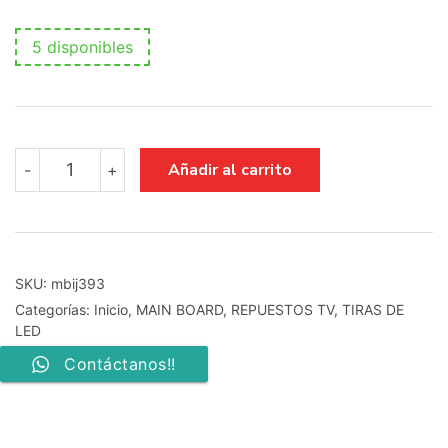
5 disponibles
t.sp7050.17b
Añadir al carrito
-
+
10331
b141pw04
v0
cantidad
SKU:
mbij393
Categorías:
Inicio
,
MAIN BOARD
,
REPUESTOS TV
,
TIRAS DE
LED
Contáctanos!!