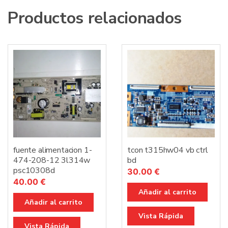
Productos relacionados
fuente alimentacion 1-
tcon t315hw04 vb ctrl
474-208-12 3l314w
bd
psc10308d
30.00
€
40.00
€
Añadir al carrito
Añadir al carrito
Vista Rápida
Vista Rápida