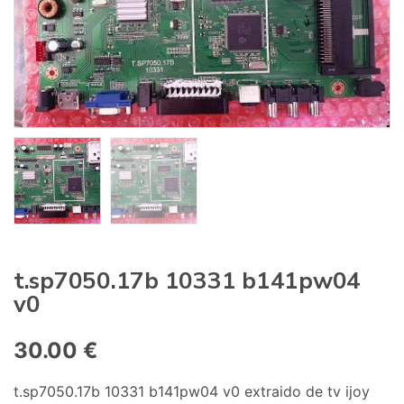
:
t.sp7050.17b 10331 b141pw04
v0
30.00
€
t.sp7050.17b 10331 b141pw04 v0 extraido de tv ijoy