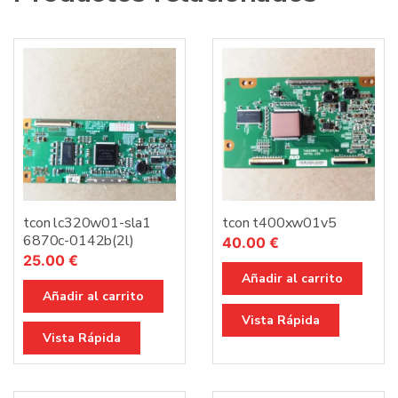
tcon lc320w01-sla1
tcon t400xw01v5
6870c-0142b(2l)
40.00
€
25.00
€
Añadir al carrito
Añadir al carrito
Vista Rápida
Vista Rápida