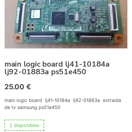
:
main logic board lj41-10184a
lj92-01883a ps51e450
25.00
€
main logic board lj41-10184a lj92-01883a extraida
de tv samsung ps51e450
2 disponibles