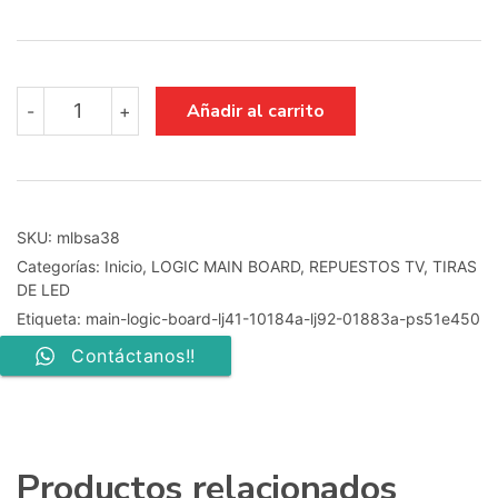
main
Añadir al carrito
-
+
logic
board
lj41-
10184a
lj92-
01883a
SKU:
mlbsa38
ps51e450
Categorías:
Inicio
,
LOGIC MAIN BOARD
,
REPUESTOS TV
,
TIRAS
cantidad
DE LED
Etiqueta:
main-logic-board-lj41-10184a-lj92-01883a-ps51e450
Contáctanos!!
Productos relacionados