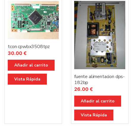
tcon cpwbx3508tpz
30.00
€
Añadir al carrito
fuente alimentacion dps-
Vista Rápida
182bp
26.00
€
Añadir al carrito
Vista Rápida