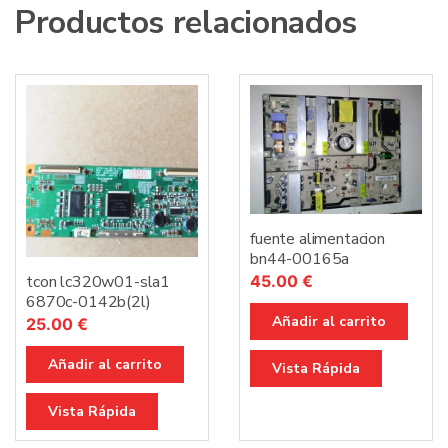
Productos relacionados
fuente alimentacion
bn44-00165a
tcon lc320w01-sla1
45.00
€
6870c-0142b(2l)
Añadir al carrito
25.00
€
Añadir al carrito
Vista Rápida
Vista Rápida