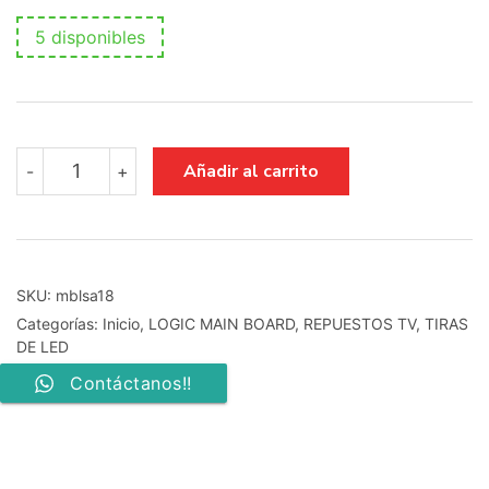
5 disponibles
main
Añadir al carrito
-
+
logic
board
lj41-
10133a
lj92-
01849a
SKU:
mblsa18
cantidad
Categorías:
Inicio
,
LOGIC MAIN BOARD
,
REPUESTOS TV
,
TIRAS
DE LED
Contáctanos!!