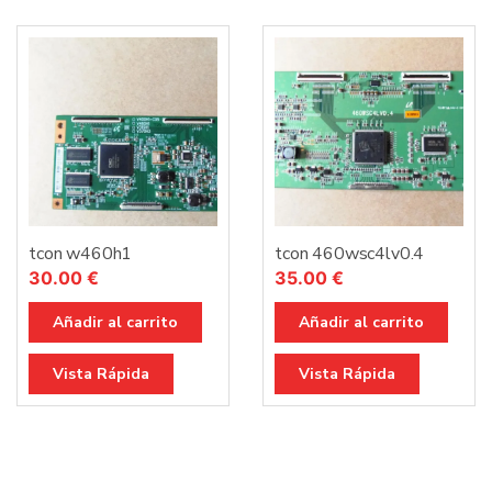
tcon w460h1
tcon 460wsc4lv0.4
30.00
€
35.00
€
Añadir al carrito
Añadir al carrito
Vista Rápida
Vista Rápida