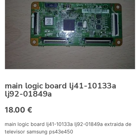
:
main logic board lj41-10133a
lj92-01849a
18.00
€
main logic board lj41-10133a lj92-01849a extraida de
televisor samsung ps43e450