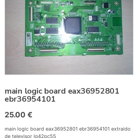
:
main logic board eax36952801
ebr36954101
25.00
€
main logic board eax36952801 ebr36954101 extraido
de televisor lg42pc55