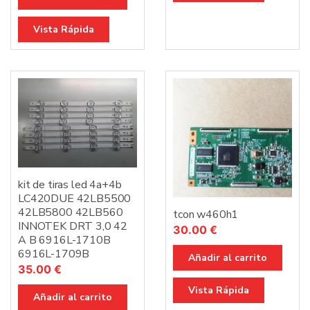
Vista Rápida
kit de tiras led 4a+4b
LC420DUE 42LB5500
42LB5800 42LB560
tcon w460h1
INNOTEK DRT 3,0 42
30.00
€
A B 6916L-1710B
6916L-1709B
Añadir al carrito
35.00
€
Vista Rápida
Añadir al carrito