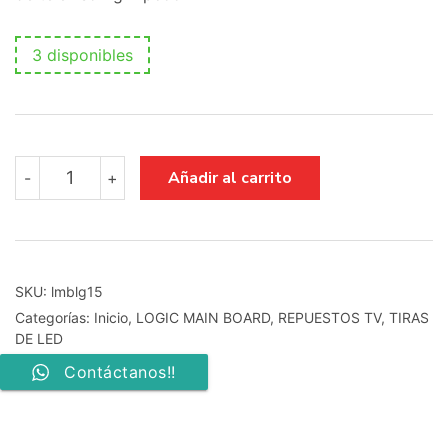
3 disponibles
main
Añadir al carrito
-
+
logic
board
eax36952801
ebr36954101
cantidad
SKU:
lmblg15
Categorías:
Inicio
,
LOGIC MAIN BOARD
,
REPUESTOS TV
,
TIRAS
DE LED
Contáctanos!!