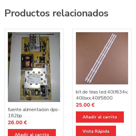
Productos relacionados
kit de tiras led 40lf634v,
40lbxx,40lf5800
25.00
€
fuente alimentacion dps-
182bp
Añadir al carrito
26.00
€
Vista Rápida
Añadir al carrito