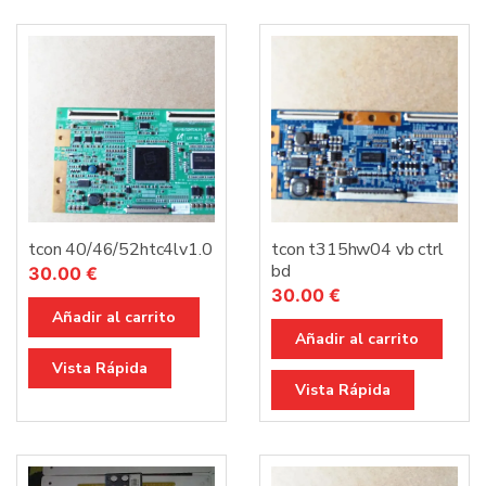
tcon 40/46/52htc4lv1.0
tcon t315hw04 vb ctrl
bd
30.00
€
30.00
€
Añadir al carrito
Añadir al carrito
Vista Rápida
Vista Rápida