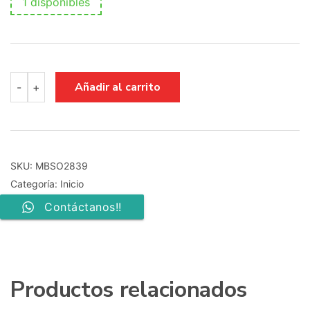
1 disponibles
MAIN
Añadir al carrito
-
+
BOARD
TV
SONY
KD-
32W800
704TQLLPL023
SKU:
MBSO2839
715GB660-
Categoría:
Inicio
M0E-
000-
Contáctanos!!
004K
cantidad
Productos relacionados