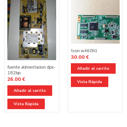
tcon w460h1
30.00
€
fuente alimentacion dps-
Añadir al carrito
182bp
26.00
€
Vista Rápida
Añadir al carrito
Vista Rápida