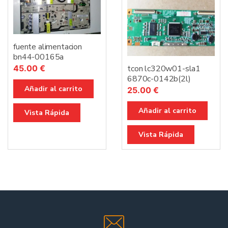
fuente alimentacion
bn44-00165a
45.00
€
tcon lc320w01-sla1
6870c-0142b(2l)
Añadir al carrito
25.00
€
Añadir al carrito
Vista Rápida
Vista Rápida