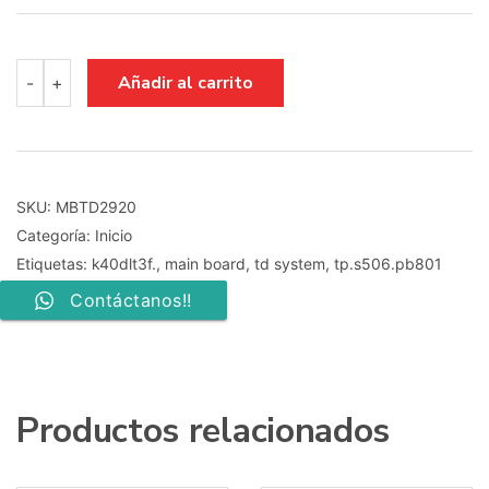
MAIN
Añadir al carrito
-
+
BOARD
TP.S506.PB801
TD
SYSTEM
K40DLT3F.
cantidad
SKU:
MBTD2920
Categoría:
Inicio
Etiquetas:
k40dlt3f.
,
main board
,
td system
,
tp.s506.pb801
Contáctanos!!
Productos relacionados