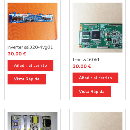
inverter ssi320-4vg01
30.00
€
tcon w460h1
Añadir al carrito
30.00
€
Añadir al carrito
Vista Rápida
Vista Rápida