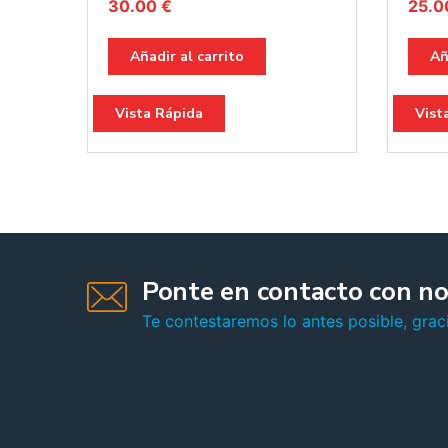
30.00
€
25.
Añadir al carrito
Añ
Vista Rápida
Vist
Ponte en contacto con no
Te contestaremos lo antes posible, graci