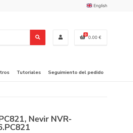
English
0
0.00
€
S
e
a
r
c
tros
Tutoriales
Seguimiento del pedido
h
PC821, Nevir NVR-
6.PC821