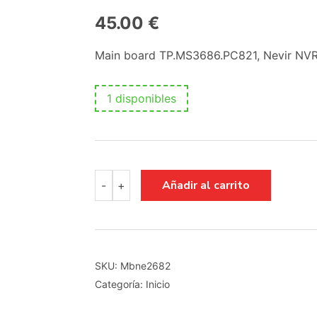
45.00
€
Main board TP.MS3686.PC821, Nevir N
1 disponibles
Main
Añadir al carrito
-
+
board
TP.MS3686.PC821,
Nevir
NVR-
7902-
504K2
SKU:
Mbne2682
TP.MS3686.PC821
Categoría:
Inicio
cantidad