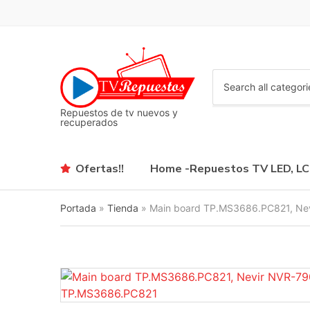
C
a
Repuestos de tv nuevos y
t
recuperados
e
g
o
Ofertas!!
Home -Repuestos TV LED, L
r
y
n
Portada
»
Tienda
»
Main board TP.MS3686.PC821, N
a
m
e