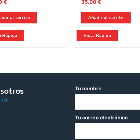
00
€
35.00
€
adir al carrito
Añadir al carrito
a Rápida
Vista Rápida
Tu nombre
sotros
as!!
Tu correo electrónico