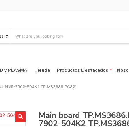
S
e
a
r
c
h
p
CD y PLASMA
Tienda
Productos Destacados
Noso
r
o
d
evir NVR-7902-504K2 TP.MS3686.PC821
u
c
t
s
:
Main board TP.MS3686.
7902-504K2 TP.MS368