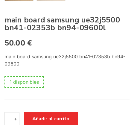
main board samsung ue32j5500
bn41-02353b bn94-09600l
50.00
€
main board samsung ue32j5500 bn41-02353b bn94-
09600l
1 disponibles
main
Añadir al carrito
-
+
board
samsung
ue32j5500