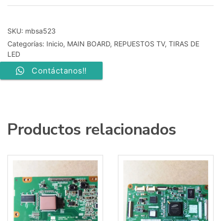
bn41-
02353b
bn94-
SKU:
mbsa523
09600l
Categorías:
Inicio
,
MAIN BOARD
,
REPUESTOS TV
,
TIRAS DE
cantidad
LED
Contáctanos!!
Productos relacionados