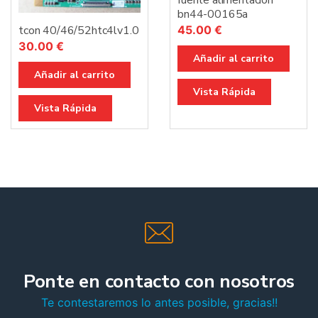
fuente alimentacion
bn44-00165a
tcon 40/46/52htc4lv1.0
45.00
€
30.00
€
Añadir al carrito
Añadir al carrito
Vista Rápida
Vista Rápida
Ponte en contacto con nosotros
Te contestaremos lo antes posible, gracias!!