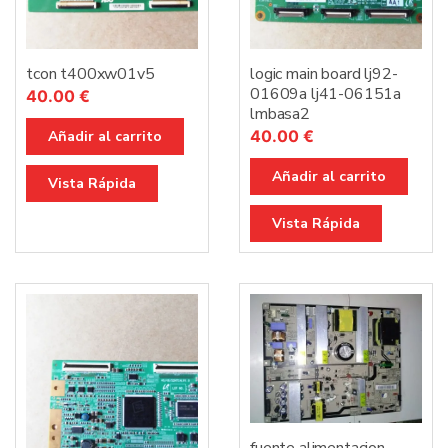
tcon t400xw01v5
logic main board lj92-
01609a lj41-06151a
40.00
€
lmbasa2
40.00
€
Añadir al carrito
Añadir al carrito
Vista Rápida
Vista Rápida