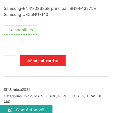
Samsung-BN41-02635B principal, BN94-13275E
Samsung UE55NU7140
1 disponibles
main
Añadir al carrito
-
+
board
Samsung-
BN41-
02635B
principal,
BN94-
SKU:
mbsa2021
13275E
Categorías:
Inicio
,
MAIN BOARD
,
REPUESTOS TV
,
TIRAS DE
Samsung
LED
UE55NU7140
cantidad
Contáctanos!!