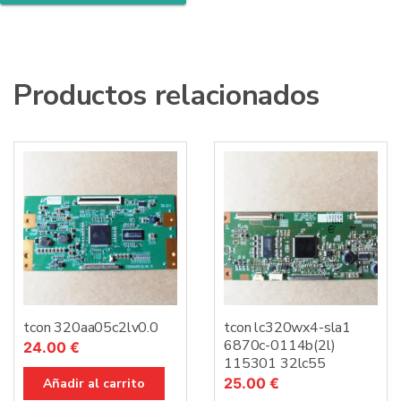
Productos relacionados
tcon 320aa05c2lv0.0
tcon lc320wx4-sla1
6870c-0114b(2l)
24.00
€
115301 32lc55
25.00
€
Añadir al carrito