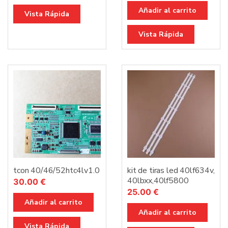
Añadir al carrito
Vista Rápida
Vista Rápida
tcon 40/46/52htc4lv1.0
kit de tiras led 40lf634v,
40lbxx,40lf5800
30.00
€
25.00
€
Añadir al carrito
Añadir al carrito
Vista Rápida