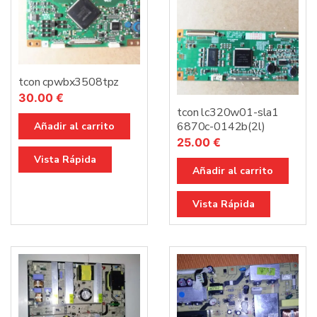
tcon cpwbx3508tpz
30.00
€
tcon lc320w01-sla1
6870c-0142b(2l)
Añadir al carrito
25.00
€
Vista Rápida
Añadir al carrito
Vista Rápida