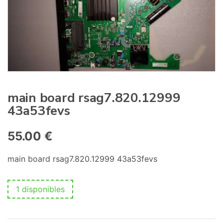
:
main board rsag7.820.12999
43a53fevs
55.00
€
main board rsag7.820.12999 43a53fevs
1 disponibles