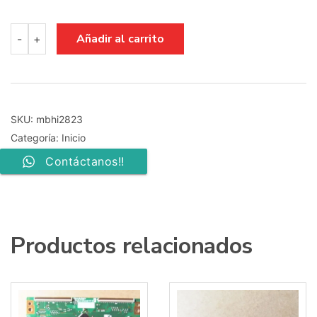
main
Añadir al carrito
-
+
board
rsag7.820.12999
43a53fevs
cantidad
SKU:
mbhi2823
Categoría:
Inicio
Contáctanos!!
Productos relacionados