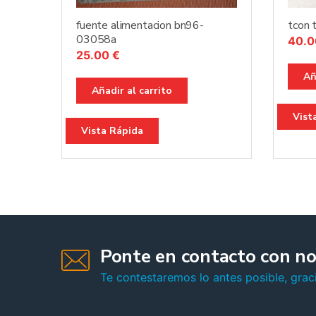
fuente alimentacion bn96-
tcon
03058a
40.
25.00
€
Añ
Añadir al carrito
Vist
Vista Rápida
Ponte en contacto con no
Te contestaremos lo antes posible, graci