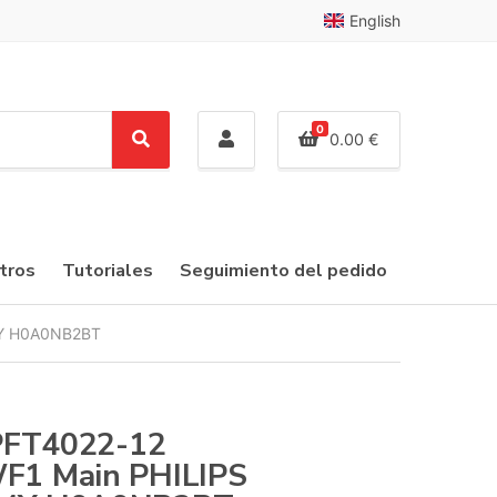
English
0
0.00
€
S
e
a
r
c
tros
Tutoriales
Seguimiento del pedido
h
4Y H0A0NB2BT
PFT4022-12
F1 Main PHILIPS