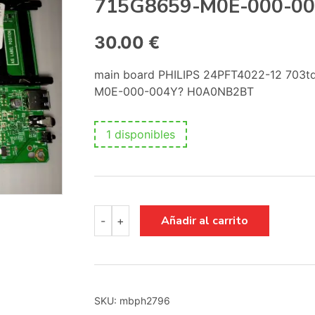
715G8659-M0E-000-0
30.00
€
main board PHILIPS 24PFT4022-12 703t
M0E-000-004Y? H0A0NB2BT
1 disponibles
main
Añadir al carrito
-
+
board
PHILIPS
24PFT4022-
12
703tqhpl137
TPM238WF1
SKU:
mbph2796
Main