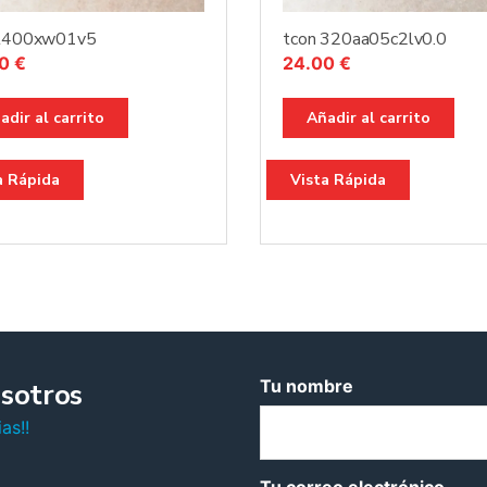
 t400xw01v5
tcon 320aa05c2lv0.0
00
€
24.00
€
adir al carrito
Añadir al carrito
a Rápida
Vista Rápida
Tu nombre
sotros
as!!