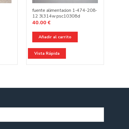
fuente alimentacion 1-474-208-
12 3l314w psc10308d
40.00
€
Añadir al carrito
Vista Rápida