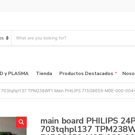
S
e
a
r
c
h
p
CD y PLASMA
Tienda
Productos Destacados
Noso
r
o
d
12 703tqhpl137 TPM238WF1 Main PHILIPS 715G8659-M0E-000-00
u
c
t
s
:
main board PHILIPS 24
703tqhpl137 TPM238W