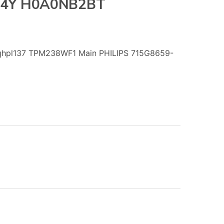
04Y H0A0NB2BT
qhpl137 TPM238WF1 Main PHILIPS 715G8659-