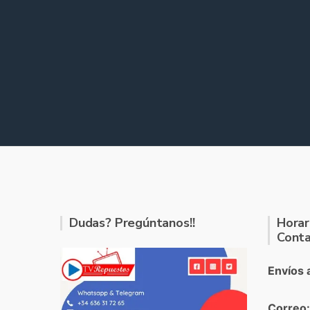
Dudas? Pregúntanos!!
Horar
Conta
Envíos 
Correo