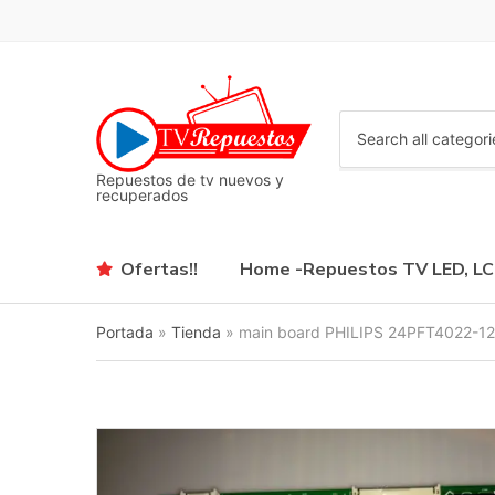
C
a
Repuestos de tv nuevos y
t
recuperados
e
g
o
Ofertas!!
Home -Repuestos TV LED, L
r
y
n
Portada
»
Tienda
»
main board PHILIPS 24PFT4022-
a
m
e