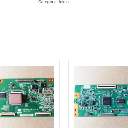
Categoría:
Inicio
PHILIPS
715G8659-
M0E-
000-
004Y
H0A0NB2BT
cantidad