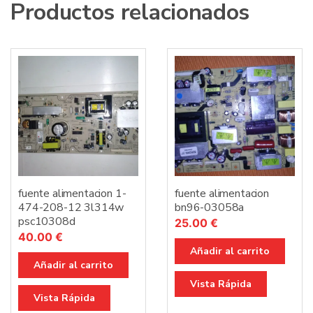
Productos relacionados
fuente alimentacion 1-
fuente alimentacion
474-208-12 3l314w
bn96-03058a
psc10308d
25.00
€
40.00
€
Añadir al carrito
Añadir al carrito
Vista Rápida
Vista Rápida