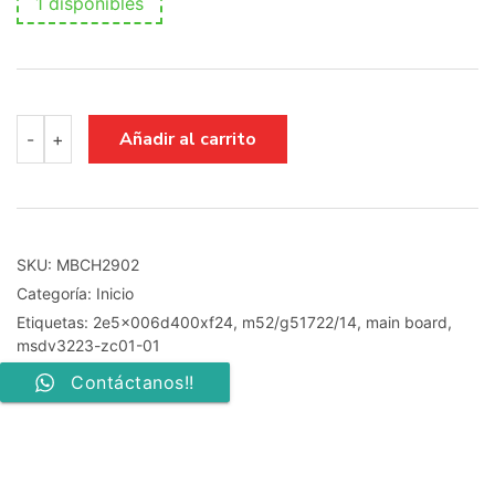
1 disponibles
MAIN
Añadir al carrito
-
+
BOARD
MSDV3223-
ZC01-
01
M52/G51722/14
2E5X006D400XF24
SKU:
MBCH2902
cantidad
Categoría:
Inicio
Etiquetas:
2e5x006d400xf24
,
m52/g51722/14
,
main board
,
msdv3223-zc01-01
Contáctanos!!