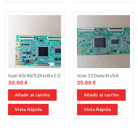
tcon 40/46/52htc4lv1.0
tcon 320wsc4lv5.6
30.00
€
25.00
€
Añadir al carrito
Añadir al carrito
Vista Rápida
Vista Rápida