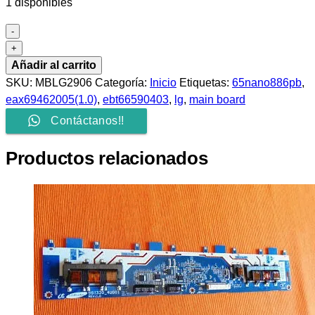
1 disponibles
-
MAIN
+
BOARD
Añadir al carrito
LG
SKU:
MBLG2906
Categoría:
Inicio
Etiquetas:
65nano886pb
,
65NANO886PB
eax69462005(1.0)
,
ebt66590403
,
lg
,
main board
EAX69462005(1.0)
Contáctanos!!
EBT66590403
cantidad
Productos relacionados