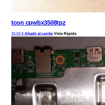
tcon cpwbx3508tpz
30.00
€
Añadir al carrito
Vista Rápida