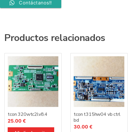
Contáctanos!!
Productos relacionados
tcon 320wtc2lv8.4
tcon t315hw04 vb ctrl
bd
25.00
€
30.00
€