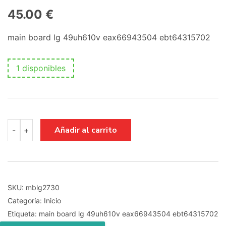
45.00
€
main board lg 49uh610v eax66943504 ebt64315702
1 disponibles
main
Añadir al carrito
-
+
board
lg
49uh610v
eax66943504
ebt64315702
cantidad
SKU:
mblg2730
Categoría:
Inicio
Etiqueta:
main board lg 49uh610v eax66943504 ebt64315702