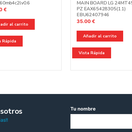
f60mb4c2lv0.6
MAIN BOARD LG 24MT4
PZ EAX65428305(1.1)
00
€
EBU62407946
35.00
€
adir al carrito
Añadir al carrito
a Rápida
Vista Rápida
Tu nombre
sotros
as!!