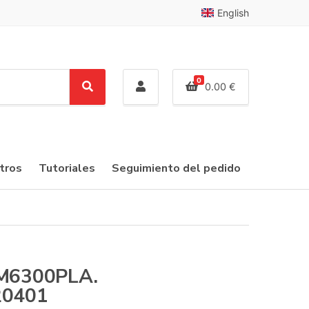
English
0
0.00
€
S
e
a
r
c
tros
Tutoriales
Seguimiento del pedido
h
M6300PLA.
20401