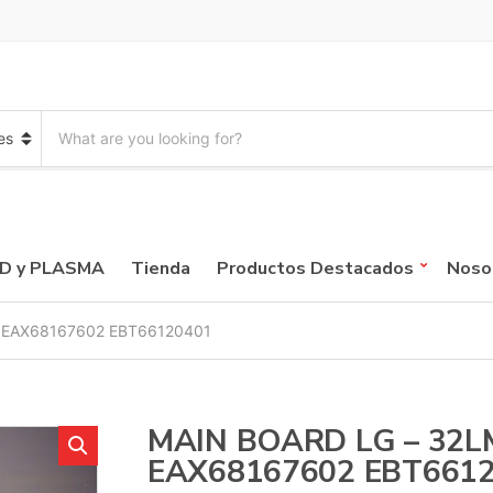
S
e
a
r
c
h
p
CD y PLASMA
Tienda
Productos Destacados
Noso
r
o
d
 EAX68167602 EBT66120401
u
c
t
s
:
MAIN BOARD LG – 32L
EAX68167602 EBT661