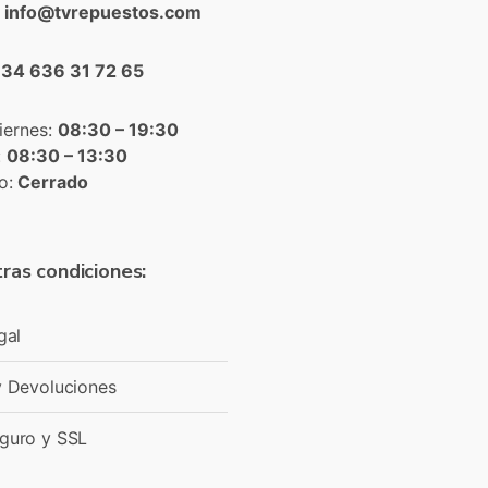
: info@tvrepuestos.com
+34 636 31 72 65
iernes:
08:30 – 19:30
:
08:30 – 13:30
o:
Cerrado
ras condiciones:
gal
y Devoluciones
guro y SSL