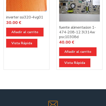
inverter ssi320-4vg01
30.00
€
fuente alimentacion 1-
474-208-12 3l314w
Añadir al carrito
psc10308d
40.00
€
Vista Rápida
Añadir al carrito
Vista Rápida