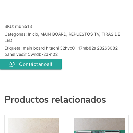
hitachi
32hyc01
17mb82s
23263082
panel
SKU:
mbhi513
ves315wndb-
Categorías:
Inicio
,
MAIN BOARD
,
REPUESTOS TV
,
TIRAS DE
2d-
LED
n02
cantidad
Etiqueta:
main board hitachi 32hyc01 17mb82s 23263082
panel ves315wndb-2d-n02
Contáctanos!!
Productos relacionados