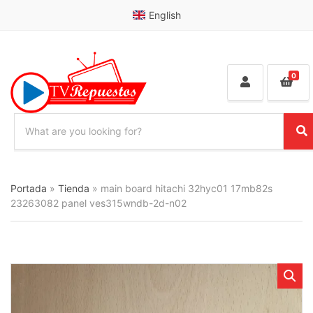
English
0
S
e
C
S
a
a
e
r
t
a
c
e
r
Portada
»
Tienda
»
main board hitachi 32hyc01 17mb82s
h
g
c
p
23263082 panel ves315wndb-2d-n02
o
h
r
r
o
y
d
n
u
a
c
m
t
e
s