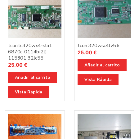
tcon lc320wx4-sla1
tcon 320wsc4lv5.6
6870c-0114b(2l)
25.00
€
115301 32lc55
25.00
€
Añadir al carrito
Añadir al carrito
Vista Rápida
Vista Rápida