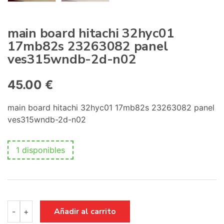
main board hitachi 32hyc01
17mb82s 23263082 panel
ves315wndb-2d-n02
45.00
€
main board hitachi 32hyc01 17mb82s 23263082 panel
ves315wndb-2d-n02
1 disponibles
main
Añadir al carrito
-
+
board