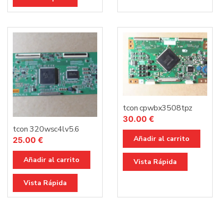
tcon cpwbx3508tpz
30.00
€
tcon 320wsc4lv5.6
Añadir al carrito
25.00
€
Añadir al carrito
Vista Rápida
Vista Rápida