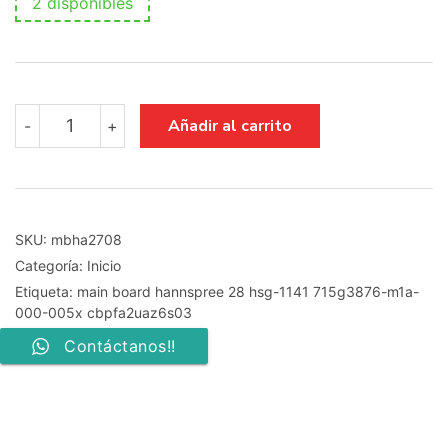
2 disponibles
main
Añadir al carrito
-
+
board
hannspree
28
hsg-
1141
715g3876-
SKU:
mbha2708
m1a-
Categoría:
Inicio
000-
005x
Etiqueta:
main board hannspree 28 hsg-1141 715g3876-m1a-
cbpfa2uaz6s03
000-005x cbpfa2uaz6s03
cantidad
Contáctanos!!