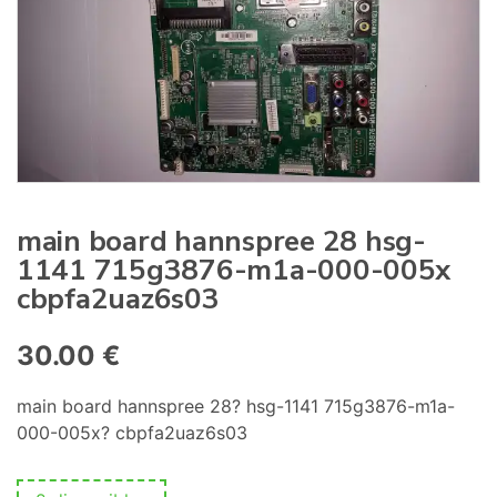
:
main board hannspree 28 hsg-
1141 715g3876-m1a-000-005x
cbpfa2uaz6s03
30.00
€
main board hannspree 28? hsg-1141 715g3876-m1a-
000-005x? cbpfa2uaz6s03