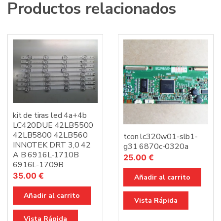
Productos relacionados
kit de tiras led 4a+4b
LC420DUE 42LB5500
42LB5800 42LB560
tcon lc320w01-slb1-
INNOTEK DRT 3,0 42
g31 6870c-0320a
A B 6916L-1710B
25.00
€
6916L-1709B
35.00
€
Añadir al carrito
Añadir al carrito
Vista Rápida
Vista Rápida