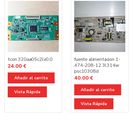
tcon 320aa05c2lv0.0
fuente alimentacion 1-
474-208-12 3l314w
24.00
€
psc10308d
40.00
€
Añadir al carrito
Añadir al carrito
Vista Rápida
Vista Rápida