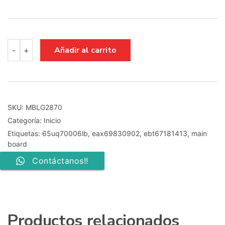
MAIN
Añadir al carrito
-
+
BOARD
EAX69830902
EBT67181413
65UQ70006LB
cantidad
SKU:
MBLG2870
Categoría:
Inicio
Etiquetas:
65uq70006lb
,
eax69830902
,
ebt67181413
,
main
board
Contáctanos!!
Productos relacionados