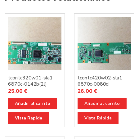
tcon lc320w01-sla1
tcon lc420w02-sla1
6870c-0142b(2l)
6870c-0080d
25.00
€
26.00
€
Añadir al carrito
Añadir al carrito
Vista Rápida
Vista Rápida