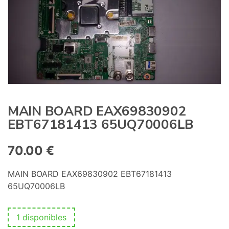
:
MAIN BOARD EAX69830902
EBT67181413 65UQ70006LB
70.00
€
MAIN BOARD EAX69830902 EBT67181413
65UQ70006LB
1 disponibles