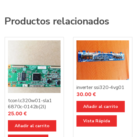
Productos relacionados
inverter ssi320-4vg01
30.00
€
tcon lc320w01-sla1
6870c-0142b(2l)
Añadir al carrito
25.00
€
Vista Rápida
Añadir al carrito