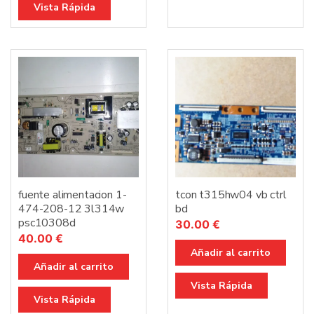
Vista Rápida
fuente alimentacion 1-
tcon t315hw04 vb ctrl
474-208-12 3l314w
bd
psc10308d
30.00
€
40.00
€
Añadir al carrito
Añadir al carrito
Vista Rápida
Vista Rápida