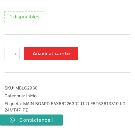
1 disponibles
MAIN
Añadir al carrito
-
+
BOARD
EAX66226302
(1.2)
EBT63613319
LG
24MT47-
SKU:
MBLG2930
PZ
Categoría:
Inicio
cantidad
Etiqueta:
MAIN BOARD EAX66226302 (1.2) EBT63613319 LG
24MT47-PZ
Contáctanos!!