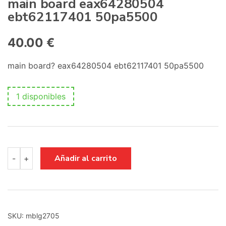
main board eax64280504
:
ebt62117401 50pa5500
40.00
€
main board? eax64280504 ebt62117401 50pa5500
1 disponibles
main
Añadir al carrito
-
+
board
eax64280504
ebt62117401
50pa5500
cantidad
SKU:
mblg2705