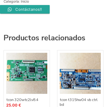
Categoría:
Inicio
Contáctanos!!
Productos relacionados
tcon 320wtc2lv8.4
tcon t315hw04 vb ctrl
bd
25.00
€