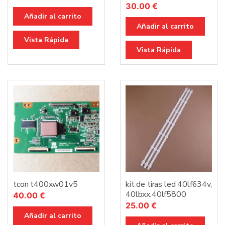
30.00
€
Añadir al carrito
Añadir al carrito
Vista Rápida
Vista Rápida
tcon t400xw01v5
kit de tiras led 40lf634v,
40lbxx,40lf5800
40.00
€
25.00
€
Añadir al carrito