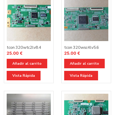
tcon 320wtc2lv8.4
tcon 320wsc4lv5.6
25.00
€
25.00
€
Añadir al carrito
Añadir al carrito
Vista Rápida
Vista Rápida