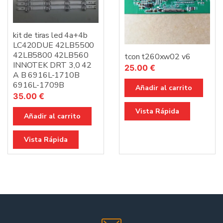
kit de tiras led 4a+4b
LC420DUE 42LB5500
42LB5800 42LB560
tcon t260xw02 v6
INNOTEK DRT 3,0 42
25.00
€
A B 6916L-1710B
6916L-1709B
Añadir al carrito
35.00
€
Vista Rápida
Añadir al carrito
Vista Rápida