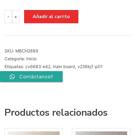
MAIN
Añadir al carrito
-
+
BOARD
CV6683-
E42
V236BJ1-
P01
cantidad
SKU:
MBCH2889
Categoría:
Inicio
Etiquetas:
cv6683-e42
,
main board
,
v236bj1-p01
Contáctanos!!
Productos relacionados