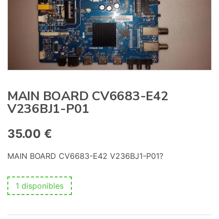
:
MAIN BOARD CV6683-E42
V236BJ1-P01
35.00
€
MAIN BOARD CV6683-E42 V236BJ1-P01?
1 disponibles