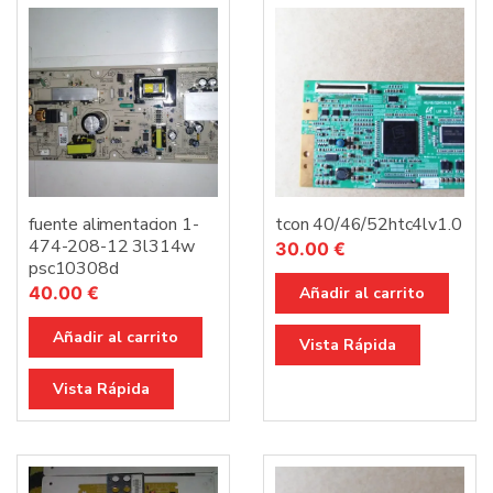
fuente alimentacion 1-
tcon 40/46/52htc4lv1.0
474-208-12 3l314w
30.00
€
psc10308d
40.00
€
Añadir al carrito
Añadir al carrito
Vista Rápida
Vista Rápida