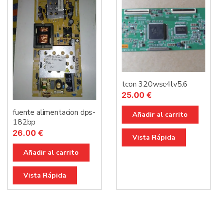
tcon 320wsc4lv5.6
25.00
€
fuente alimentacion dps-
Añadir al carrito
182bp
26.00
€
Vista Rápida
Añadir al carrito
Vista Rápida