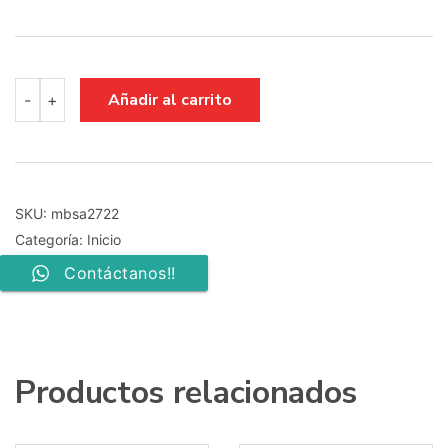
main
Añadir al carrito
-
+
board
bn94-
12643a
bn41-
02568b
UE43MU6105KXXC
SKU:
mbsa2722
cantidad
Categoría:
Inicio
Contáctanos!!
Productos relacionados