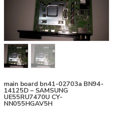
:
main board bn41-02703a BN94-
14125D – SAMSUNG
UE55RU7470U CY-
NN055HGAV5H