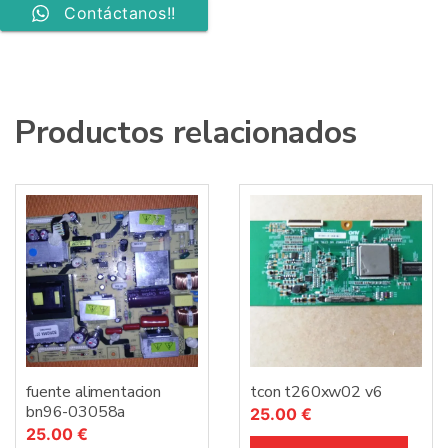
NN055HGAV5H
Contáctanos!!
cantidad
Productos relacionados
fuente alimentacion
tcon t260xw02 v6
bn96-03058a
25.00
€
25.00
€