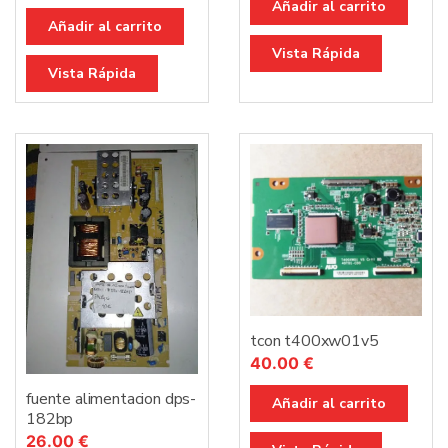
Añadir al carrito
Añadir al carrito
Vista Rápida
Vista Rápida
tcon t400xw01v5
40.00
€
fuente alimentacion dps-
Añadir al carrito
182bp
26.00
€