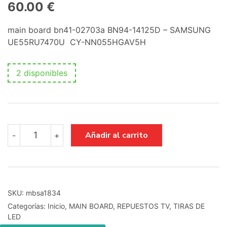
60.00
€
main board bn41-02703a BN94-14125D – SAMSUNG
UE55RU7470U CY-NN055HGAV5H
2 disponibles
main
Añadir al carrito
-
+
board
bn41-
02703a
BN94-
14125D
-
SKU:
mbsa1834
SAMSUNG
Categorías:
Inicio
,
MAIN BOARD
,
REPUESTOS TV
,
TIRAS DE
UE55RU7470U
LED
CY-