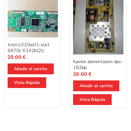
tcon lc320w01-sla1
6870c-0142b(2l)
25.00
€
fuente alimentacion dps-
182bp
Añadir al carrito
26.00
€
Vista Rápida
Añadir al carrito
Vista Rápida