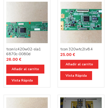
tcon lc420w02-sla1
tcon 320wtc2lv8.4
6870c-0080d
25.00
€
26.00
€
Añadir al carrito
Añadir al carrito
Vista Rápida
Vista Rápida