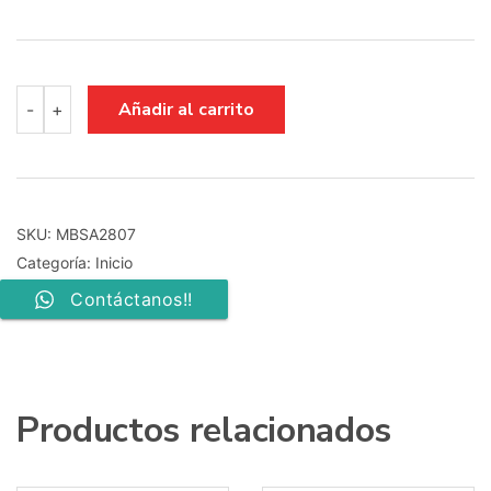
MAIN
Añadir al carrito
-
+
BOARD
BN41-
02504A
BN94-
10758T
UE65KS7500UXXC
SKU:
MBSA2807
cantidad
Categoría:
Inicio
Contáctanos!!
Productos relacionados