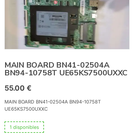
:
MAIN BOARD BN41-02504A
BN94-10758T UE65KS7500UXXC
55.00
€
MAIN BOARD BN41-02504A BN94-10758T
UE65KS7500UXXC
1 disponibles