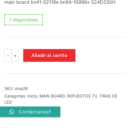
main board bn41-02118e bn94-10986x S24D330H
1 disponibles
main
Añadir al carrito
-
+
board
bn41-
02118e
bn94-
10986x
S24D330H
SKU:
otsa26
cantidad
Categorías:
Inicio
,
MAIN BOARD
,
REPUESTOS TV
,
TIRAS DE
LED
Contáctanos!!