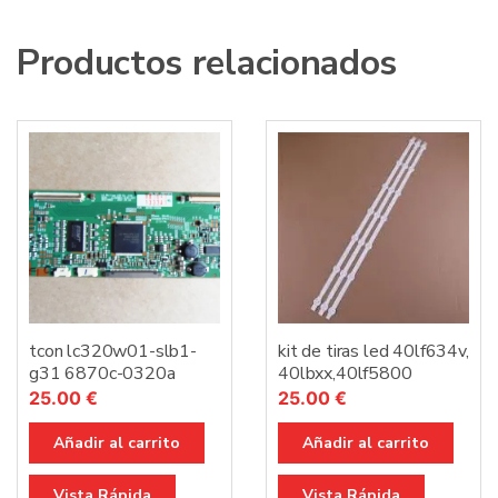
Productos relacionados
tcon lc320w01-slb1-
kit de tiras led 40lf634v,
g31 6870c-0320a
40lbxx,40lf5800
25.00
€
25.00
€
Añadir al carrito
Añadir al carrito
Vista Rápida
Vista Rápida