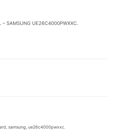
8L – SAMSUNG UE26C4000PWXXC.
ard
,
samsung
,
ue26c4000pwxxc.