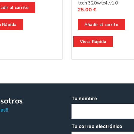
tcon 320wtc4lv1.0
adir al carrito
25.00
€
a Rápida
Añadir al carrito
Vista Rápida
Tu nombre
sotros
as!!
Tu correo electrónico