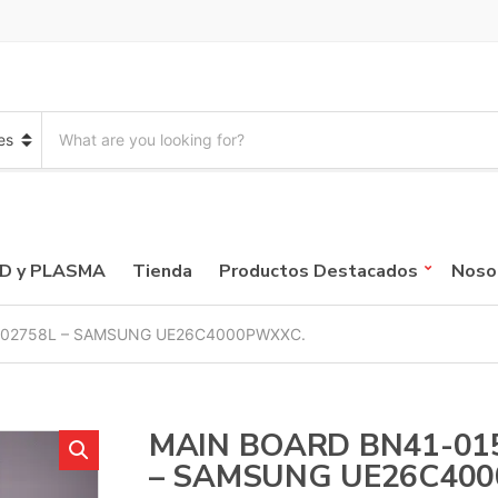
S
e
a
r
c
h
p
CD y PLASMA
Tienda
Productos Destacados
Noso
r
o
d
-02758L – SAMSUNG UE26C4000PWXXC.
u
c
t
s
:
MAIN BOARD BN41-01
– SAMSUNG UE26C40