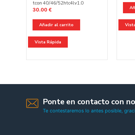
tcon 40/46/52htc4lv1.0
Añ
30.00
€
Añadir al carrito
Vist
Vista Rápida
Ponte en contacto con no
Te contestaremos lo antes posible, graci