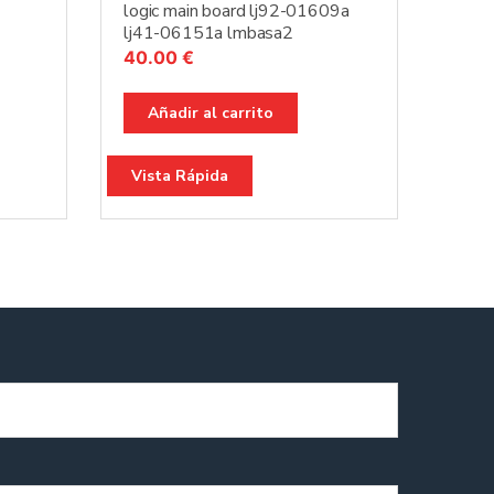
logic main board lj92-01609a
lj41-06151a lmbasa2
40.00
€
Añadir al carrito
Vista Rápida