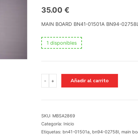
35.00
€
MAIN BOARD BN41-01501A BN94-0275
1 disponibles
MAIN
Añadir al carrito
-
+
BOARD
BN41-
01501A
BN94-
02758L
-
SKU:
MBSA2869
SAMSUNG
Categoría:
Inicio
UE26C4000PWXXC.
cantidad
Etiquetas:
bn41-01501a
,
bn94-02758l
,
main bo