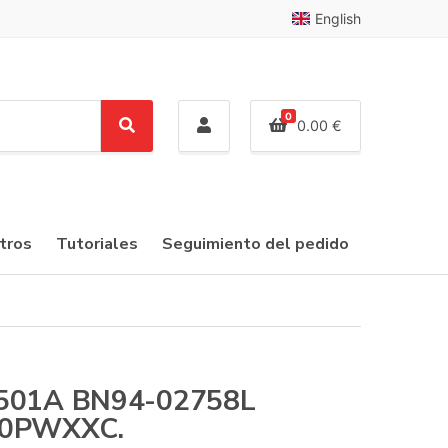
English
0
0.00
€
S
e
a
r
c
tros
Tutoriales
Seguimiento del pedido
h
501A BN94-02758L
00PWXXC.