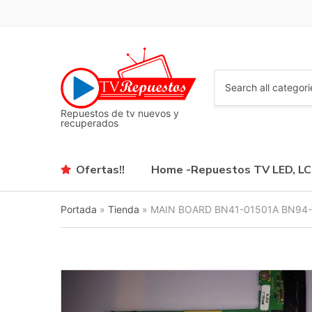
C
a
Repuestos de tv nuevos y
t
recuperados
e
g
o
Ofertas!!
Home -Repuestos TV LED, L
r
y
n
Portada
»
Tienda
»
MAIN BOARD BN41-01501A BN94
a
m
e