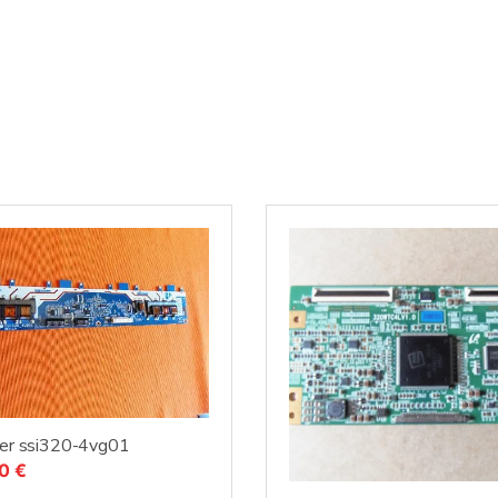
ter ssi320-4vg01
00
€