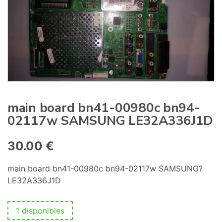
:
main board bn41-00980c bn94-
02117w SAMSUNG LE32A336J1D
30.00
€
main board bn41-00980c bn94-02117w SAMSUNG?
LE32A336J1D
1 disponibles