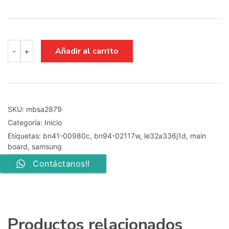
main
Añadir al carrito
-
+
board
bn41-
00980c
bn94-
02117w
SAMSUNG
SKU:
mbsa2879
LE32A336J1D
Categoría:
Inicio
cantidad
Etiquetas:
bn41-00980c
,
bn94-02117w
,
le32a336j1d
,
main
board
,
samsung
Contáctanos!!
Productos relacionados