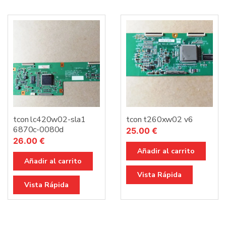
tcon lc420w02-sla1
tcon t260xw02 v6
6870c-0080d
25.00
€
26.00
€
Añadir al carrito
Añadir al carrito
Vista Rápida
Vista Rápida