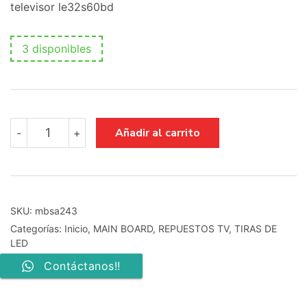
televisor le32s60bd
3 disponibles
main
Añadir al carrito
-
+
board
bn41-
00879b
bn94-
01354h
cantidad
SKU:
mbsa243
Categorías:
Inicio
,
MAIN BOARD
,
REPUESTOS TV
,
TIRAS DE
LED
Contáctanos!!