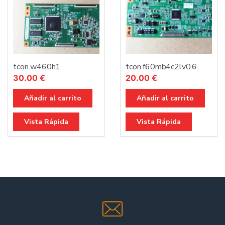
tcon w460h1
tcon f60mb4c2lv0.6
30.00
€
20.00
€
Añadir al carrito
Añadir al carrito
Vista Rápida
Vista Rápida