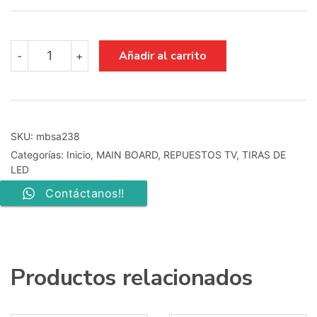
main
Añadir al carrito
-
+
board
bn41-
00680d
bn94-
00648r
cantidad
SKU:
mbsa238
Categorías:
Inicio
,
MAIN BOARD
,
REPUESTOS TV
,
TIRAS DE
LED
Contáctanos!!
Productos relacionados