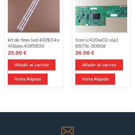
kit de tiras led 40lf634v,
tcon lc420w02-sla1
40lbxx,40lf5800
6870c-0080d
25.00
€
26.00
€
Añadir al carrito
Añadir al carrito
Vista Rápida
Vista Rápida