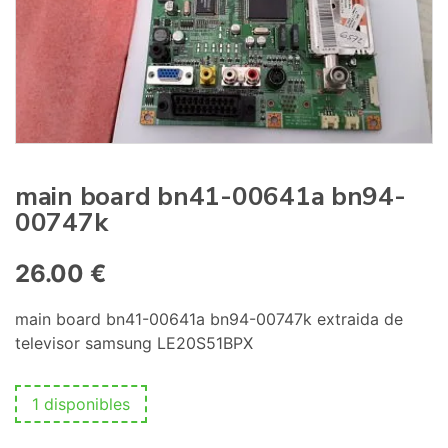
:
main board bn41-00641a bn94-
00747k
26.00
€
main board bn41-00641a bn94-00747k extraida de
televisor samsung LE20S51BPX
1 disponibles