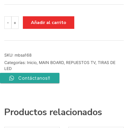
main
Añadir al carrito
-
+
board
bn41-
00641a
bn94-
00747k
cantidad
SKU:
mbsa168
Categorías:
Inicio
,
MAIN BOARD
,
REPUESTOS TV
,
TIRAS DE
LED
Contáctanos!!
Productos relacionados