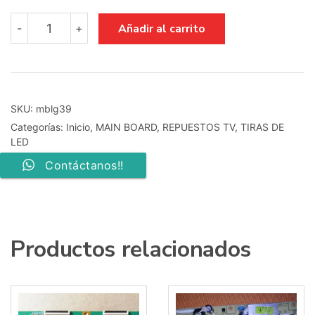
main
Añadir al carrito
-
+
board
715T3009-
2
Ver
A
cantidad
SKU:
mblg39
Categorías:
Inicio
,
MAIN BOARD
,
REPUESTOS TV
,
TIRAS DE
LED
Contáctanos!!
Productos relacionados