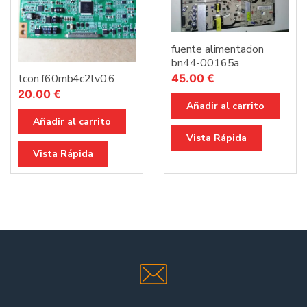
fuente alimentacion
bn44-00165a
tcon f60mb4c2lv0.6
45.00
€
20.00
€
Añadir al carrito
Añadir al carrito
Vista Rápida
Vista Rápida