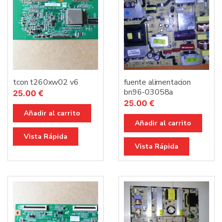
tcon t260xw02 v6
fuente alimentacion
bn96-03058a
25.00
€
25.00
€
Añadir al carrito
Añadir al carrito
Vista Rápida
Vista Rápida