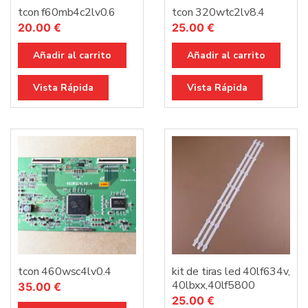
tcon f60mb4c2lv0.6
tcon 320wtc2lv8.4
20.00
€
25.00
€
Añadir al carrito
Añadir al carrito
Vista Rápida
Vista Rápida
tcon 460wsc4lv0.4
kit de tiras led 40lf634v,
40lbxx,40lf5800
35.00
€
25.00
€