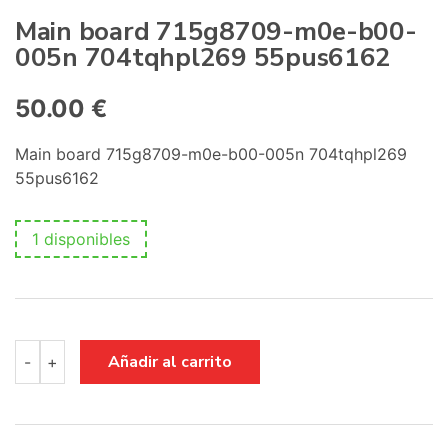
:
Main board 715g8709-m0e-b00-
005n 704tqhpl269 55pus6162
50.00
€
Main board 715g8709-m0e-b00-005n 704tqhpl269
55pus6162
1 disponibles
Main
Añadir al carrito
-
+
board
715g8709-
m0e-
b00-