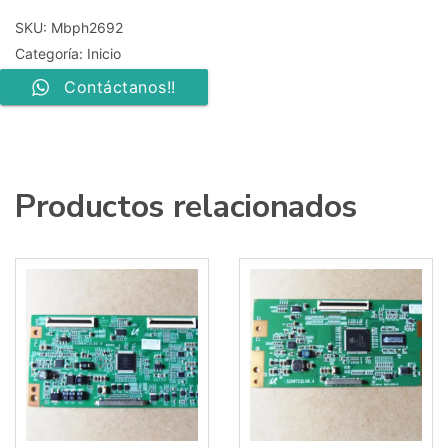
005n
704tqhpl269
SKU:
Mbph2692
55pus6162
Categoría:
Inicio
cantidad
Contáctanos!!
Productos relacionados